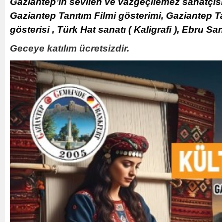
Gaziantep’in sevilen ve vazgeçilemez sanatçıs
Gaziantep Tanıtım Filmi gösterimi, Gaziantep Ta
gösterisi , Türk Hat sanatı ( Kaligrafi ), Ebru 
Geceye katılım ücretsizdir.