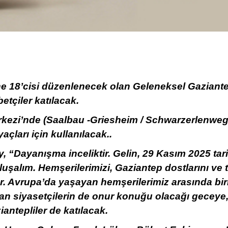
ne 18’cisi düzenlenecek olan Geleneksel Gazian
etçiler katılacak.
kezi’nde (Saalbau -Griesheim / Schwarzerlenweg 
açları için kullanılacak..
 “Dayanışma inceliktir. Gelin, 29 Kasım 2025 tari
şalım. Hemşerilerimizi, Gaziantep dostlarını ve 
r. Avrupa’da yaşayan hemşerilerimiz arasında bir
Alman siyasetçilerin de onur konuğu olacağı gece
antepliler de katılacak.