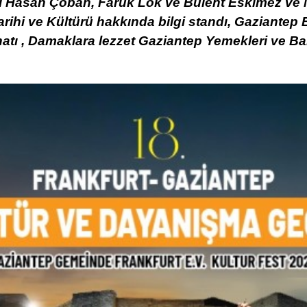
ı Hasan Çoban, Faruk Lök ve Bülent Eskimez ve M
rihi ve Kültürü hakkında bilgi standı, Gaziantep E
Sanatı , Damaklara lezzet Gaziantep Yemekleri ve Ba