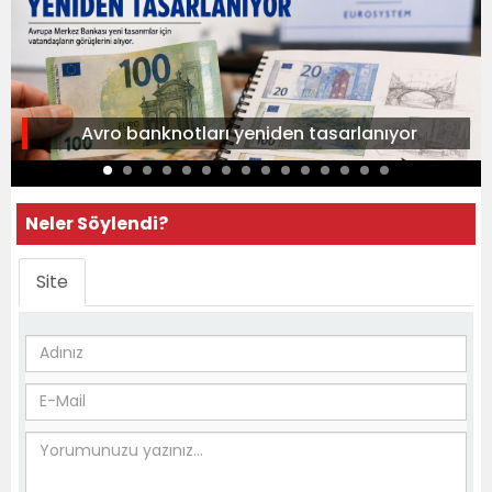
Avro banknotları yeniden tasarlanıyor
Neler Söylendi?
Site