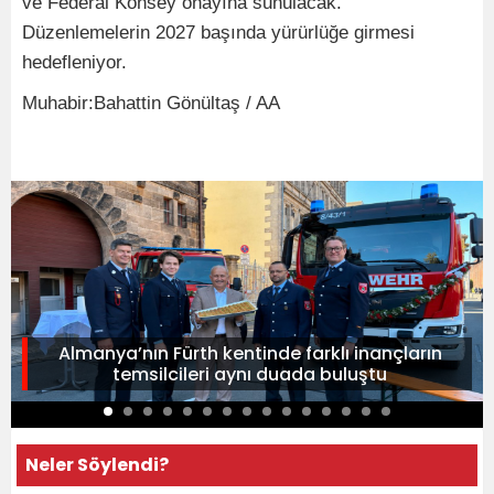
ve Federal Konsey onayına sunulacak.
Düzenlemelerin 2027 başında yürürlüğe girmesi
hedefleniyor.
Muhabir:Bahattin Gönültaş / AA
Almanya’nın Fürth kentinde farklı inançların
temsilcileri aynı duada buluştu
Neler Söylendi?