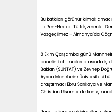
Bu katkıları görünür kılmak amacı
ile Ren-Neckar Türk İşverenler Derne
Vazgeçilmez – Almanya’da Göçmen 
8 Ekim Çarşamba günü Mannheim Ş
panelin katılımcıları arasında iş 
Baklan (SUNTAT) ve Zeynep Doğr
Ayrıca Mannheim Üniversitesi bü
araştırmacı Ebru Sarıkaya ve Man
Christian Ulsamer de konuşmacıl
Panel, göçmen girişimcilerin eko