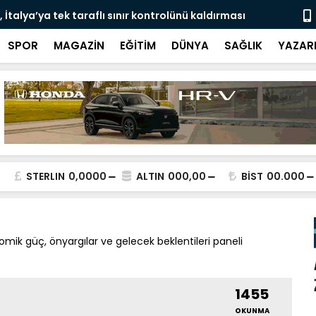
İtalya’ya tek taraflı sınır kontrolünü kaldırması
Londra’da s
SPOR
MAGAZİN
EĞİTİM
DÜNYA
SAĞLIK
YAZAR
STERLIN
0,0000
ALTIN
000,00
BİST
00.000
ik güç, önyargılar ve gelecek beklentileri paneli
1455
OKUNMA