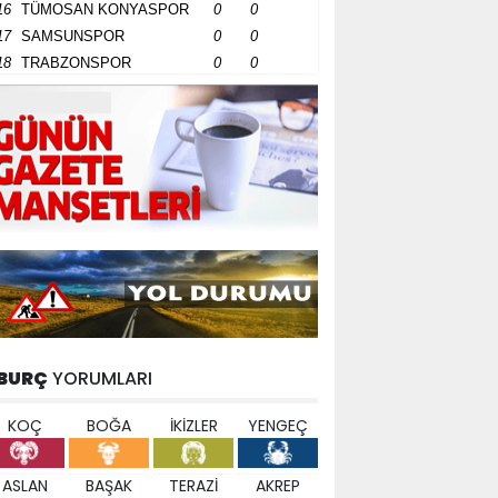
16
TÜMOSAN KONYASPOR
0
0
17
SAMSUNSPOR
0
0
18
TRABZONSPOR
0
0
BURÇ
YORUMLARI
KOÇ
BOĞA
İKİZLER
YENGEÇ
ASLAN
BAŞAK
TERAZİ
AKREP