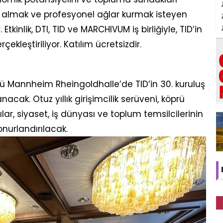
m almak ve profesyonel ağlar kurmak isteyen
 Etkinlik, DTI, TID ve MARCHIVUM iş birliğiyle, TID’in
kleştiriliyor. Katılım ücretsizdir.
ü Mannheim Rheingoldhalle’de TID’in 30. kuruluş
acak. Otuz yıllık girişimcilik serüveni, köprü
arılar, siyaset, iş dünyası ve toplum temsilcilerinin
onurlandırılacak.