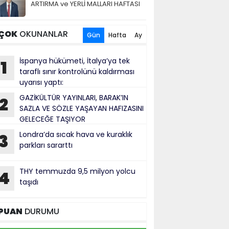
ARTIRMA ve YERLİ MALLARI HAFTASI
ÇOK
OKUNANLAR
Gün
Hafta
Ay
İspanya hükümeti, İtalya’ya tek
1
taraflı sınır kontrolünü kaldırması
uyarısı yaptı:
GAZİKÜLTÜR YAYINLARI, BARAK’IN
2
SAZLA VE SÖZLE YAŞAYAN HAFIZASINI
GELECEĞE TAŞIYOR
Londra’da sıcak hava ve kuraklık
3
parkları sararttı
THY temmuzda 9,5 milyon yolcu
4
taşıdı
PUAN
DURUMU