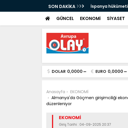
 yolcu taşıdı
SON DAKİKA
İspanya hükümeti, 
uyarısı yaptı:
GÜNCEL
EKONOMİ
SİYASET
DOLAR
0,0000
EURO
0,0000
Anasayfa
EKONOMİ
Almanya'da Göçmen girişimciliği ekonom
düzenleniyor
EKONOMİ
Giriş Tarihi : 04-09-2025 20:37