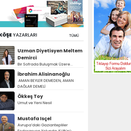
KÖŞE
YAZARLARI
TÜMÜ
Uzman Diyetisyen Meltem
Demirci
Bir Sofrada Buluşmak Üzere…
İbrahim Alisinanoğlu
AMAN BEYLER DEMEDEN, AMAN
DAĞLAR DEMELİ
Ökkeş Toy
Umut ve Yeni Nesil
Mustafa Isçel
Avrupa’daki Gaziantepliler
Federasyon Yolunda: Kültürü