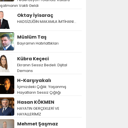
şatmanın Vakti Geldi
Oktay İyisaraç
HADSİZLİĞİN MAKAMLA İMTİHANI…
Müslüm Taş
Bayramın Hatırlattıkları
Kübra Keçeci
Ekranın Sessiz Bedeli: Dijital
Demans
H-Karşıyakalı
İçimizdeki Çığlık: Yaşanmış
Hayatların Sessiz Çığlığı
Hasan KÖKMEN
HAYATIN GERÇEKLERİ VE
HAYALLERİMİZ
Mehmet Şaşmaz