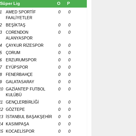
Süper Lig
O
P
1
AMED SPORTİF
0
0
FAALİYETLER
2
BEŞİKTAŞ
0
0
3
CORENDON
0
0
ALANYASPOR
4
ÇAYKUR RİZESPOR
0
0
5
ÇORUM
0
0
6
ERZURUMSPOR
0
0
7
EYÜPSPOR
0
0
8
FENERBAHÇE
0
0
9
GALATASARAY
0
0
10
GAZİANTEP FUTBOL
0
0
KULÜBÜ
11
GENÇLERBİRLİĞİ
0
0
12
GÖZTEPE
0
0
13
İSTANBUL BAŞAKŞEHİR
0
0
14
KASIMPAŞA
0
0
15
KOCAELİSPOR
0
0