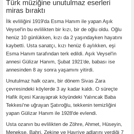
Türk müziğine unutulmaz eserleri
miras bıraktı
İlk evliliğini 1919'da Esma Hanım ile yapan Aşık
Veysel'in bu evlilikten bir kızı, bir de oğlu oldu. Oğlu
henüz 10 günlükken, kızı da 2 yaşındayken hayatını
kaybetti. Usta sanatçı, kızı henüz 6 aylıkken, eşi
Esma Hanım tarafından terk edildi. Aşık Veysel'in
annesi Gülizar Hanım, Şubat 1921'de, babası ise
annesinden 8 ay sonra yaşamını yitirdi.
Unutulmaz halk ozanı, bir dönem Sivas Zara
çevresindeki köylerde 3 ay kadar kaldı. O süreçte
Hafik ilçesi Karayaprak köyündeki Yalıncak Baba
Tekkesi'ne uğrayan Şatıroğlu, tekkenin temizliğini
yapan Gülizar Hanım ile 1928'de evlendi.
Usta ozanın bu evlilikten de Zöhre, Ahmet, Hüseyin,
Menekşe, Bahri, Zekine ve Hayriye adlarını verdiği 7