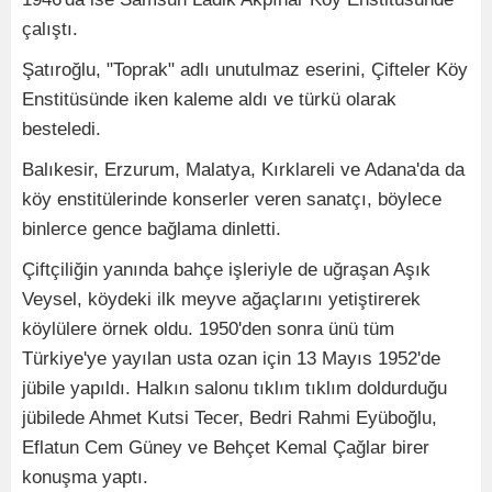
çalıştı.
Şatıroğlu, "Toprak" adlı unutulmaz eserini, Çifteler Köy
Enstitüsünde iken kaleme aldı ve türkü olarak
besteledi.
Balıkesir, Erzurum, Malatya, Kırklareli ve Adana'da da
köy enstitülerinde konserler veren sanatçı, böylece
binlerce gence bağlama dinletti.
Çiftçiliğin yanında bahçe işleriyle de uğraşan Aşık
Veysel, köydeki ilk meyve ağaçlarını yetiştirerek
köylülere örnek oldu. 1950'den sonra ünü tüm
Türkiye'ye yayılan usta ozan için 13 Mayıs 1952'de
jübile yapıldı. Halkın salonu tıklım tıklım doldurduğu
jübilede Ahmet Kutsi Tecer, Bedri Rahmi Eyüboğlu,
Eflatun Cem Güney ve Behçet Kemal Çağlar birer
konuşma yaptı.