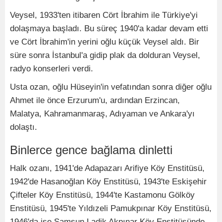
Veysel, 1933'ten itibaren Cört İbrahim ile Türkiye'yi
dolaşmaya başladı. Bu süreç 1940'a kadar devam etti
ve Cört İbrahim'in yerini oğlu küçük Veysel aldı. Bir
süre sonra İstanbul'a gidip plak da dolduran Veysel,
radyo konserleri verdi.
Usta ozan, oğlu Hüseyin'in vefatından sonra diğer oğlu
Ahmet ile önce Erzurum'u, ardından Erzincan,
Malatya, Kahramanmaraş, Adıyaman ve Ankara'yı
dolaştı.
Binlerce gence bağlama dinletti
Halk ozanı, 1941'de Adapazarı Arifiye Köy Enstitüsü,
1942'de Hasanoğlan Köy Enstitüsü, 1943'te Eskişehir
Çifteler Köy Enstitüsü, 1944'te Kastamonu Gölköy
Enstitüsü, 1945'te Yıldızeli Pamukpınar Köy Enstitüsü,
1946'da ise Samsun Ladik Akpınar Köy Enstitüsünde