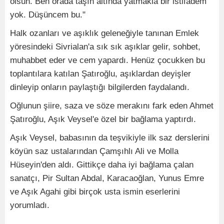
olsun. Ben orada taşın altında yatmakla bir istifadem
yok. Düşüncem bu."
Halk ozanları ve aşıklık geleneğiyle tanınan Emlek
yöresindeki Sivrialan'a sık sık aşıklar gelir, sohbet,
muhabbet eder ve cem yapardı. Henüz çocukken bu
toplantılara katılan Şatıroğlu, aşıklardan deyişler
dinleyip onların paylaştığı bilgilerden faydalandı.
Oğlunun şiire, saza ve söze merakını fark eden Ahmet
Şatıroğlu, Aşık Veysel'e özel bir bağlama yaptırdı.
Aşık Veysel, babasının da teşvikiyle ilk saz derslerini
köyün saz ustalarından Çamşıhlı Ali ve Molla
Hüseyin'den aldı. Gittikçe daha iyi bağlama çalan
sanatçı, Pir Sultan Abdal, Karacaoğlan, Yunus Emre
ve Aşık Agahi gibi birçok usta ismin eserlerini
yorumladı.