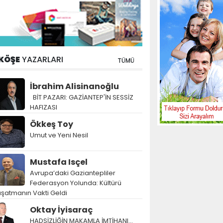
KÖŞE
YAZARLARI
TÜMÜ
İbrahim Alisinanoğlu
BİT PAZARI: GAZİANTEP'İN SESSİZ
HAFIZASI
Ökkeş Toy
Umut ve Yeni Nesil
Mustafa Isçel
Avrupa’daki Gaziantepliler
Federasyon Yolunda: Kültürü
şatmanın Vakti Geldi
Oktay İyisaraç
HADSİZLİĞİN MAKAMLA İMTİHANI…