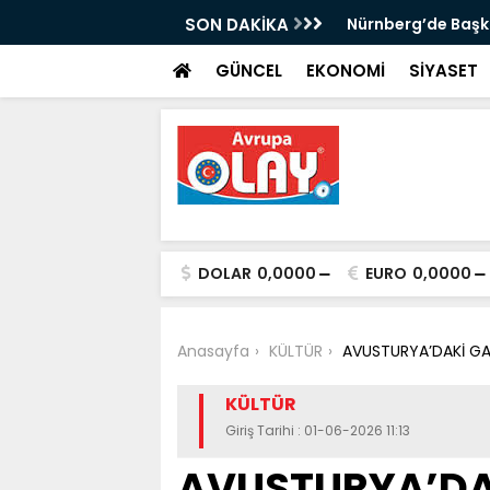
k Buldu: Sırbistan'ın Ardından
SON DAKİKA
Nürnberg’de Başk
ahmetoğlu ve Ahmetović'e Resmî Yanıt
GÜNCEL
EKONOMİ
SİYASET
DOLAR
0,0000
EURO
0,0000
Anasayfa
KÜLTÜR
AVUSTURYA’DAKİ GA
KÜLTÜR
Giriş Tarihi : 01-06-2026 11:13
AVUSTURYA’DA