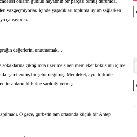
ücadelesi onların günlük hayatının bir parçası olmuş durumda.
en vazgeçmiyorlar. İçinde yaşadıkları topluma uyum sağlarken
a çalışıyorlar.
toprağın değerlerini unutmamak…
z sokaklarına çıktığımda üzerime sinen memleket kokusunu içime
da işaretlenmiş bir şehir değilmiş. Memleket; aynı türküde
en insanların birbirine sarıldığı yermiş.
yapılmadı. O gece, gurbetin tam ortasında küçük bir Antep