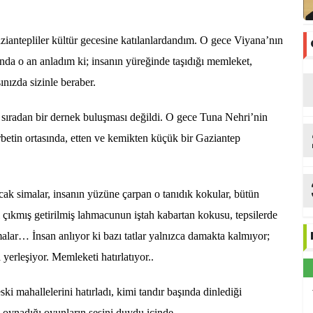
tepliler kültür gecesine katılanlardandım. O gece Viyana’nın
nda o an anladım ki; insanın yüreğinde taşıdığı memleket,
ınızda sizinle beraber.
sıradan bir dernek buluşması değildi. O gece Tuna Nehri’nin
v
urbetin ortasında, etten ve kemikten küçük bir Gaziantep
ıcak simalar, insanın yüzüne çarpan o tanıdık kokular, bütün
i çıkmış getirilmiş lahmacunun iştah kabartan kokusu, tepsilerde
lmalar… İnsan anlıyor ki bazı tatlar yalnızca damakta kalmıyor;
yerleşiyor. Memleketi hatırlatıyor..
i mahallelerini hatırladı, kimi tandır başında dinlediği
oynadığı oyunların sesini duydu içinde.