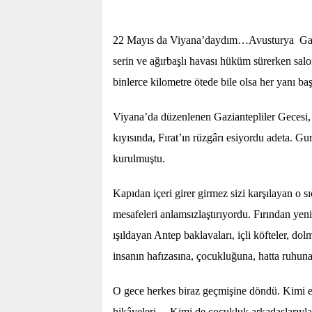
22 Mayıs da Viyana’daydım…Avusturya Gazian
serin ve ağırbaşlı havası hüküm sürerken salo
binlerce kilometre ötede bile olsa her yanı baş
Viyana’da düzenlenen Gaziantepliler Gecesi, 
kıyısında, Fırat’ın rüzgârı esiyordu adeta. G
kurulmuştu.
Kapıdan içeri girer girmez sizi karşılayan o s
mesafeleri anlamsızlaştırıyordu. Fırından yen
ışıldayan Antep baklavaları, içli köfteler, do
insanın hafızasına, çocukluğuna, hatta ruhuna 
O gece herkes biraz geçmişine döndü. Kimi esk
hikâyeleri… Kimi de çocukluk arkadaşlarıyla 