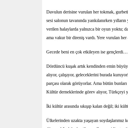
Davulun derisine vurulan her tokmak, gurbetin
sesi salonun tavanında yankılanırken yılları
verilen halaylarda yalnızca bir oyun yoktu; d
ama vakur bir direniş vardı. Yere vurulan her
Gecede beni en çok etkileyen ise gençlerdi…
Dördüncü kuşak artık kendinden emin büyüyo
alıyor, çalışıyor, geleceklerini burada kuruyorl
parçası olarak görüyorlar. Ama bütün bunlar
Kültür derneklerinde görev alıyor, Türkçeyi y
İki kültür arasında sıkışıp kalan değil; iki kül
Ülkelerinden uzakta yaşayan soydaşlarımız ko