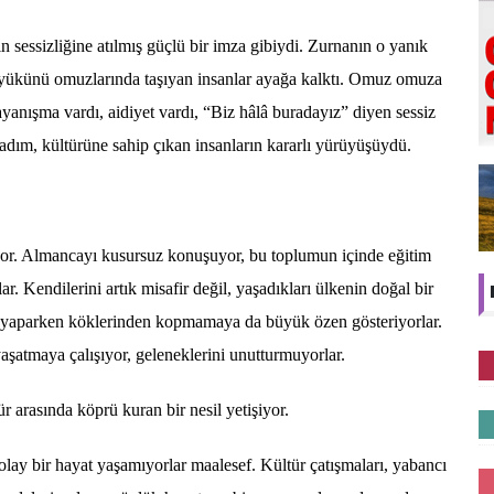
 sessizliğine atılmış güçlü bir imza gibiydi. Zurnanın o yanık
n yükünü omuzlarında taşıyan insanlar ayağa kalktı. Omuz omuza
ayanışma vardı, aidiyet vardı, “Biz hâlâ buradayız” diyen sessiz
 adım, kültürüne sahip çıkan insanların kararlı yürüyüşüydü.
r. Almancayı kusursuz konuşuyor, bu toplumun içinde eğitim
ar. Kendilerini artık misafir değil, yaşadıkları ülkenin doğal bir
ı yaparken köklerinden kopmamaya da büyük özen gösteriyorlar.
aşatmaya çalışıyor, geleneklerini unutturmuyorlar.
tür arasında köprü kuran bir nesil yetişiyor.
lay bir hayat yaşamıyorlar maalesef. Kültür çatışmaları, yabancı