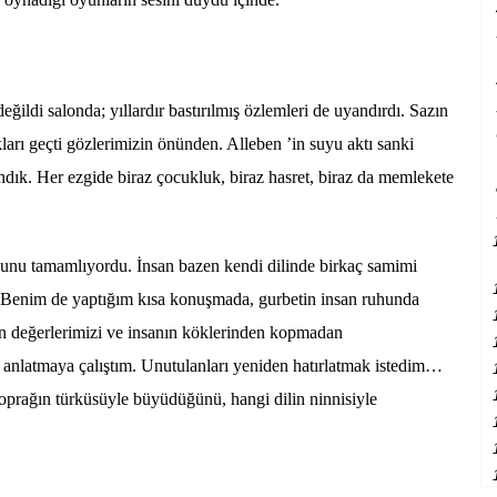
ğildi salonda; yıllardır bastırılmış özlemleri de uyandırdı. Sazın
ları geçti gözlerimizin önünden. Alleben ’in suyu aktı sanki
ndık. Her ezgide biraz çocukluk, biraz hasret, biraz da memlekete
unu tamamlıyordu. İnsan bazen kendi dilinde birkaç samimi
 Benim de yaptığım kısa konuşmada, gurbetin insan ruhunda
tan değerlerimizi ve insanın köklerinden kopmadan
 anlatmaya çalıştım. Unutulanları yeniden hatırlatmak istedim…
toprağın türküsüyle büyüdüğünü, hangi dilin ninnisiyle