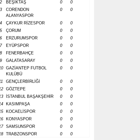
2
BEŞİKTAŞ
0
0
3
CORENDON
0
0
ALANYASPOR
4
ÇAYKUR RİZESPOR
0
0
5
ÇORUM
0
0
6
ERZURUMSPOR
0
0
7
EYÜPSPOR
0
0
8
FENERBAHÇE
0
0
9
GALATASARAY
0
0
10
GAZİANTEP FUTBOL
0
0
KULÜBÜ
11
GENÇLERBİRLİĞİ
0
0
12
GÖZTEPE
0
0
13
İSTANBUL BAŞAKŞEHİR
0
0
14
KASIMPAŞA
0
0
15
KOCAELİSPOR
0
0
16
KONYASPOR
0
0
17
SAMSUNSPOR
0
0
18
TRABZONSPOR
0
0