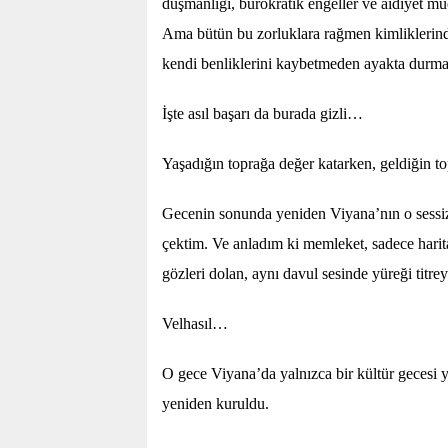
düşmanlığı, bürokratik engeller ve aidiyet m
Ama bütün bu zorluklara rağmen kimliklerind
kendi benliklerini kaybetmeden ayakta durmay
İşte asıl başarı da burada gizli…
Yaşadığın toprağa değer katarken, geldiğin 
Gecenin sonunda yeniden Viyana’nın o sessi
çektim. Ve anladım ki memleket, sadece harita
gözleri dolan, aynı davul sesinde yüreği titrey
Velhasıl…
O gece Viyana’da yalnızca bir kültür gecesi 
yeniden kuruldu.