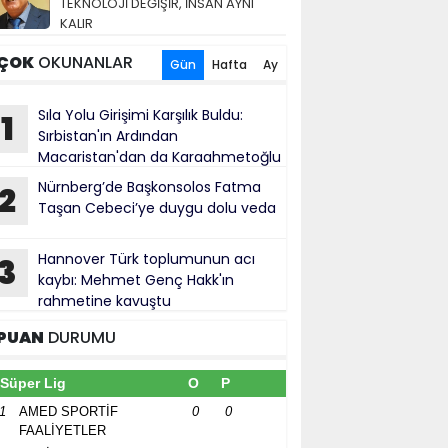
TEKNOLOJİ DEĞİŞİR, İNSAN AYNI
KALIR
ÇOK
OKUNANLAR
Gün
Hafta
Ay
Sıla Yolu Girişimi Karşılık Buldu:
1
Sırbistan'ın Ardından
Macaristan'dan da Karaahmetoğlu
e Ahmetović'e Resmî Yanıt Geldi
Nürnberg’de Başkonsolos Fatma
2
Taşan Cebeci’ye duygu dolu veda
Hannover Türk toplumunun acı
3
kaybı: Mehmet Genç Hakk'ın
rahmetine kavuştu
PUAN
DURUMU
Süper Lig
O
P
1
AMED SPORTİF
0
0
FAALİYETLER