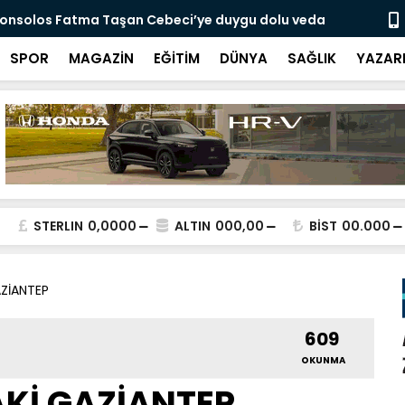
onsolos Fatma Taşan Cebeci’ye duygu dolu veda
Hannover T
rahmetine 
SPOR
MAGAZİN
EĞİTİM
DÜNYA
SAĞLIK
YAZAR
STERLIN
0,0000
ALTIN
000,00
BİST
00.000
ZİANTEP
609
OKUNMA
Kİ GAZİANTEP