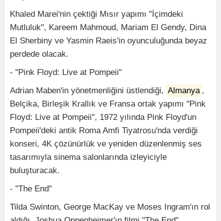
Khaled Marei'nin çektiği Mısır yapımı "İçimdeki
Mutluluk", Kareem Mahmoud, Mariam El Gendy, Dina
El Sherbiny ve Yasmin Raeis'in oyunculuğunda beyaz
perdede olacak.
- "Pink Floyd: Live at Pompeii"
Adrian Maben'in yönetmenliğini üstlendiği,
Almanya
,
Belçika, Birleşik Krallık ve Fransa ortak yapımı "Pink
Floyd: Live at Pompeii", 1972 yılında Pink Floyd'un
Pompeii'deki antik Roma Amfi Tiyatrosu'nda verdiği
konseri, 4K çözünürlük ve yeniden düzenlenmiş ses
tasarımıyla sinema salonlarında izleyiciyle
buluşturacak.
- "The End"
Tilda Swinton, George MacKay ve Moses Ingram'ın rol
aldığı, Joshua Oppenheimer'ın filmi "The End",