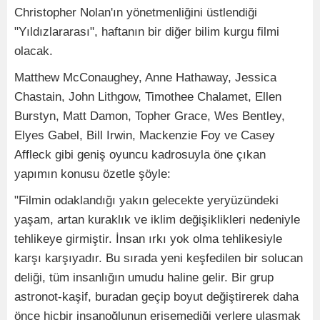
Christopher Nolan'ın yönetmenliğini üstlendiği
"Yıldızlararası", haftanın bir diğer bilim kurgu filmi
olacak.
Matthew McConaughey, Anne Hathaway, Jessica
Chastain, John Lithgow, Timothee Chalamet, Ellen
Burstyn, Matt Damon, Topher Grace, Wes Bentley,
Elyes Gabel, Bill Irwin, Mackenzie Foy ve Casey
Affleck gibi geniş oyuncu kadrosuyla öne çıkan
yapımın konusu özetle şöyle:
"Filmin odaklandığı yakın gelecekte yeryüzündeki
yaşam, artan kuraklık ve iklim değişiklikleri nedeniyle
tehlikeye girmiştir. İnsan ırkı yok olma tehlikesiyle
karşı karşıyadır. Bu sırada yeni keşfedilen bir solucan
deliği, tüm insanlığın umudu haline gelir. Bir grup
astronot-kaşif, buradan geçip boyut değiştirerek daha
önce hiçbir insanoğlunun erişemediği yerlere ulaşmak