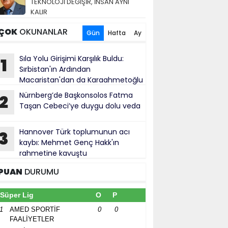
TEKNOLOJİ DEĞİŞİR, İNSAN AYNI
KALIR
ÇOK
OKUNANLAR
Gün
Hafta
Ay
Sıla Yolu Girişimi Karşılık Buldu:
1
Sırbistan'ın Ardından
Macaristan'dan da Karaahmetoğlu
e Ahmetović'e Resmî Yanıt Geldi
Nürnberg’de Başkonsolos Fatma
2
Taşan Cebeci’ye duygu dolu veda
Hannover Türk toplumunun acı
3
kaybı: Mehmet Genç Hakk'ın
rahmetine kavuştu
PUAN
DURUMU
Süper Lig
O
P
1
AMED SPORTİF
0
0
FAALİYETLER