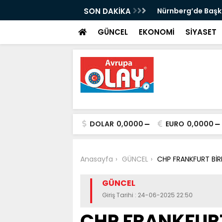
k Buldu: Sırbistan'ın Ardından
SON DAKİKA
Nürnberg’de Başk
ahmetoğlu ve Ahmetović'e Resmî Yanıt
GÜNCEL
EKONOMİ
SİYASET
DOLAR
0,0000
EURO
0,0000
Anasayfa
GÜNCEL
CHP FRANKFURT BİR
GÜNCEL
Giriş Tarihi : 24-06-2025 22:50
CHP FRANKFURT 