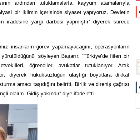
sının ardından tutuklamalarla, kayyum atamalarıyla
Siyasi bir iklimin içerisinde siyaset yapıyoruz. Devletin
kın iradesine yargı darbesi yapmıştır‘ diyerek sürece
temiz insanların görev yapamayacağını, operasyonların
 yürütüldüğünü‘ söyleyen Başarır, ‘Türkiye’de fiilen bir
etvekilleri, öğrenciler, avukatlar tutuklanıyor. Artık
yor, diyerek hukuksuzluğun ulaştığı boyutlara dikkat
turma amacı taşıdığını belirtti. Birlik ve direniş çağrısı
li olalım. Gidiş yakındır‘ diye ifade etti.