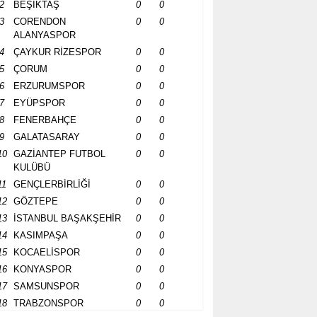
2
BEŞİKTAŞ
0
0
3
CORENDON
0
0
ALANYASPOR
4
ÇAYKUR RİZESPOR
0
0
5
ÇORUM
0
0
6
ERZURUMSPOR
0
0
7
EYÜPSPOR
0
0
8
FENERBAHÇE
0
0
9
GALATASARAY
0
0
10
GAZİANTEP FUTBOL
0
0
KULÜBÜ
11
GENÇLERBİRLİĞİ
0
0
12
GÖZTEPE
0
0
13
İSTANBUL BAŞAKŞEHİR
0
0
14
KASIMPAŞA
0
0
15
KOCAELİSPOR
0
0
16
KONYASPOR
0
0
17
SAMSUNSPOR
0
0
18
TRABZONSPOR
0
0