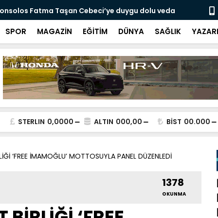
onsolos Fatma Taşan Cebeci’ye duygu dolu veda
Hannover T
rahmetine 
SPOR
MAGAZİN
EĞİTİM
DÜNYA
SAĞLIK
YAZAR
STERLIN
0,0000
ALTIN
000,00
BİST
00.000
LİĞİ ‘FREE İMAMOĞLU’ MOTTOSUYLA PANEL DÜZENLEDİ
1378
OKUNMA
BİRLİĞİ ‘FREE