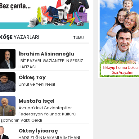
KÖŞE
YAZARLARI
TÜMÜ
İbrahim Alisinanoğlu
BİT PAZARI: GAZİANTEP'İN SESSİZ
HAFIZASI
Ökkeş Toy
Umut ve Yeni Nesil
Mustafa Isçel
Avrupa’daki Gaziantepliler
Federasyon Yolunda: Kültürü
şatmanın Vakti Geldi
Oktay İyisaraç
HADSİZLİĞİN MAKAMLA İMTİHANI…