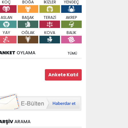
KOÇ
BOĞA
İKİZLER
YENGEÇ
ASLAN
BAŞAK
TERAZİ
AKREP
YAY
OĞLAK
KOVA
BALIK
ANKET
OYLAMA
TÜMÜ
ARŞİV
ARAMA