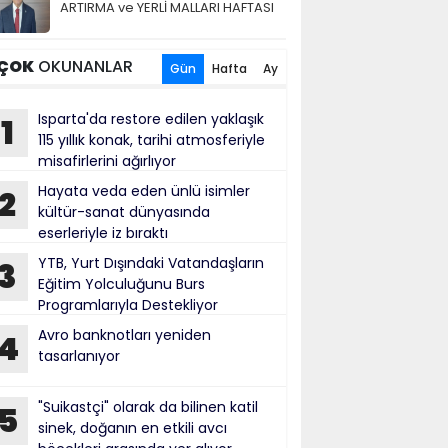
ARTIRMA ve YERLİ MALLARI HAFTASI
ÇOK
OKUNANLAR
Gün
Hafta
Ay
Isparta'da restore edilen yaklaşık
1
115 yıllık konak, tarihi atmosferiyle
misafirlerini ağırlıyor
Hayata veda eden ünlü isimler
2
kültür-sanat dünyasında
eserleriyle iz bıraktı
YTB, Yurt Dışındaki Vatandaşların
3
Eğitim Yolculuğunu Burs
Programlarıyla Destekliyor
Avro banknotları yeniden
4
tasarlanıyor
"Suikastçi" olarak da bilinen katil
5
sinek, doğanın en etkili avcı