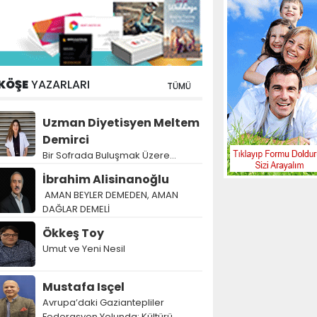
KÖŞE
YAZARLARI
TÜMÜ
Uzman Diyetisyen Meltem
Demirci
Bir Sofrada Buluşmak Üzere…
İbrahim Alisinanoğlu
AMAN BEYLER DEMEDEN, AMAN
DAĞLAR DEMELİ
Ökkeş Toy
Umut ve Yeni Nesil
Mustafa Isçel
Avrupa’daki Gaziantepliler
Federasyon Yolunda: Kültürü