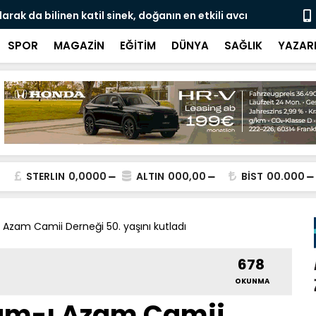
da bilinen katil sinek, doğanın en etkili avcı
Avro bankno
 yer alıyor
SPOR
MAGAZİN
EĞİTİM
DÜNYA
SAĞLIK
YAZAR
STERLIN
0,0000
ALTIN
000,00
BİST
00.000
 Azam Camii Derneği 50. yaşını kutladı
678
OKUNMA
mam-ı Azam Camii