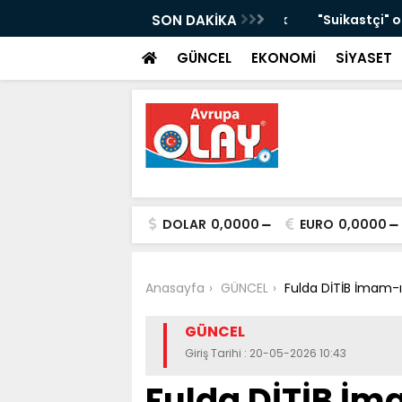
"sağlık tanrısı Asklepios"un 1800 yıllık
SON DAKİKA
"Suikastçi" olarak 
böcekleri arasında
GÜNCEL
EKONOMİ
SİYASET
DOLAR
0,0000
EURO
0,0000
Anasayfa
GÜNCEL
Fulda DİTİB İmam-ı
GÜNCEL
Giriş Tarihi : 20-05-2026 10:43
Fulda DİTİB İ