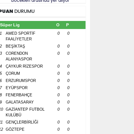
böcekleri arasında yer alıyor
PUAN
DURUMU
Süper Lig
O
P
1
AMED SPORTİF
0
0
FAALİYETLER
2
BEŞİKTAŞ
0
0
3
CORENDON
0
0
ALANYASPOR
4
ÇAYKUR RİZESPOR
0
0
5
ÇORUM
0
0
6
ERZURUMSPOR
0
0
7
EYÜPSPOR
0
0
8
FENERBAHÇE
0
0
9
GALATASARAY
0
0
10
GAZİANTEP FUTBOL
0
0
KULÜBÜ
11
GENÇLERBİRLİĞİ
0
0
12
GÖZTEPE
0
0