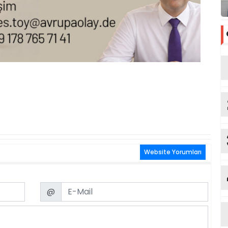
Website Yorumları
Email
@