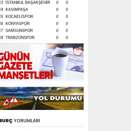
13
İSTANBUL BAŞAKŞEHİR
0
0
14
KASIMPAŞA
0
0
15
KOCAELİSPOR
0
0
16
KONYASPOR
0
0
17
SAMSUNSPOR
0
0
18
TRABZONSPOR
0
0
BURÇ
YORUMLARI