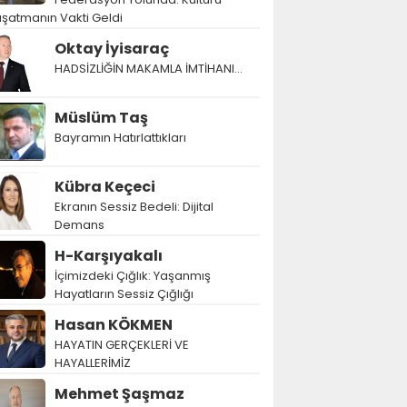
şatmanın Vakti Geldi
Oktay İyisaraç
HADSİZLİĞİN MAKAMLA İMTİHANI…
Müslüm Taş
Bayramın Hatırlattıkları
Kübra Keçeci
Ekranın Sessiz Bedeli: Dijital
Ökkeş Toy
Demans
avrupaolay.com'da
İmtiyaz Sahibi ve
H-Karşıyakalı
Genel Yayın
İçimizdeki Çığlık: Yaşanmış
Yönetmeni
Hayatların Sessiz Çığlığı
Hasan KÖKMEN
HAYATIN GERÇEKLERİ VE
HAYALLERİMİZ
Mehmet Şaşmaz