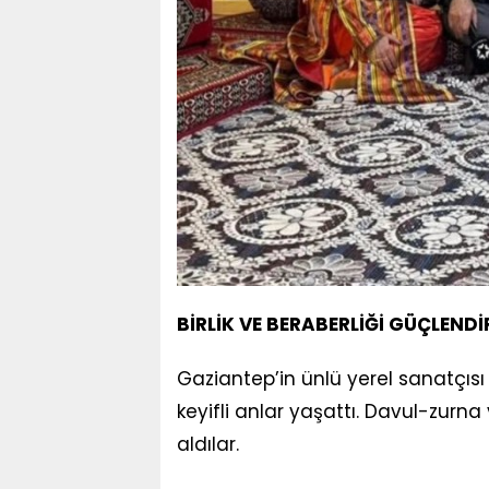
BİRLİK VE BERABERLİĞİ GÜÇLEN
Gaziantep’in ünlü yerel sanatçıs
keyifli anlar yaşattı. Davul-zur
aldılar.