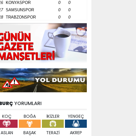
16
KONYASPOR
0
0
17
SAMSUNSPOR
0
0
18
TRABZONSPOR
0
0
BURÇ
YORUMLARI
KOÇ
BOĞA
İKİZLER
YENGEÇ
ASLAN
BAŞAK
TERAZİ
AKREP