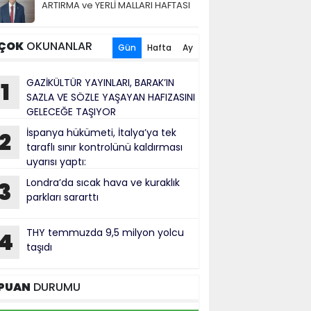
ARTIRMA ve YERLİ MALLARI HAFTASI
ÇOK
OKUNANLAR
Gün
Hafta
Ay
GAZİKÜLTÜR YAYINLARI, BARAK’IN
1
SAZLA VE SÖZLE YAŞAYAN HAFIZASINI
GELECEĞE TAŞIYOR
İspanya hükümeti, İtalya’ya tek
2
taraflı sınır kontrolünü kaldırması
uyarısı yaptı:
Londra’da sıcak hava ve kuraklık
3
parkları sararttı
THY temmuzda 9,5 milyon yolcu
4
taşıdı
PUAN
DURUMU