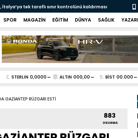
İtalya’ya tek taraflı sınır kontrolünü kaldırması
Londra’da s
SPOR
MAGAZİN
EĞİTİM
DÜNYA
SAĞLIK
YAZAR
STERLIN
0,0000
ALTIN
000,00
BİST
00.000
A GAZİANTEP RÜZGARI ESTİ
883
OKUNMA
AZİANTEP RÜZGARI