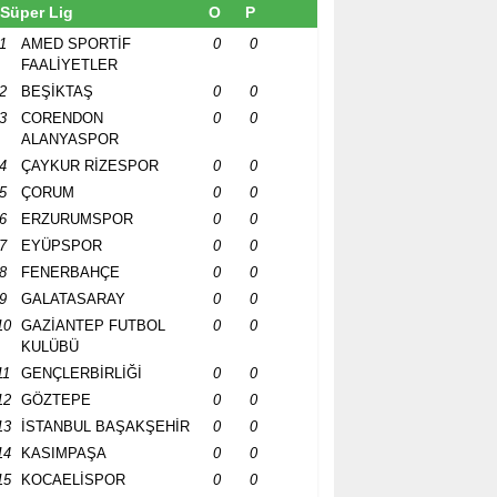
Süper Lig
O
P
1
AMED SPORTİF
0
0
FAALİYETLER
2
BEŞİKTAŞ
0
0
3
CORENDON
0
0
ALANYASPOR
4
ÇAYKUR RİZESPOR
0
0
5
ÇORUM
0
0
6
ERZURUMSPOR
0
0
7
EYÜPSPOR
0
0
8
FENERBAHÇE
0
0
9
GALATASARAY
0
0
10
GAZİANTEP FUTBOL
0
0
KULÜBÜ
11
GENÇLERBİRLİĞİ
0
0
12
GÖZTEPE
0
0
13
İSTANBUL BAŞAKŞEHİR
0
0
14
KASIMPAŞA
0
0
15
KOCAELİSPOR
0
0