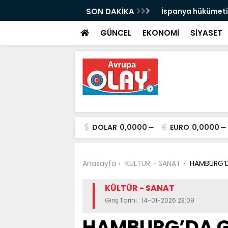
 yolcu taşıdı
SON DAKİKA
İspanya hükümeti, 
uyarısı yaptı:
GÜNCEL
EKONOMİ
SİYASET
DOLAR
0,0000
EURO
0,0000
Anasayfa
KÜLTÜR - SANAT
HAMBURG’D
KÜLTÜR - SANAT
Giriş Tarihi : 14-01-2026 23:09
HAMBURG’DA G