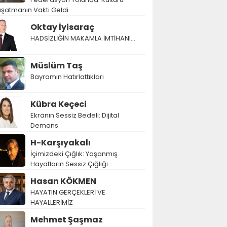
şatmanın Vakti Geldi
Oktay İyisaraç
HADSİZLİĞİN MAKAMLA İMTİHANI…
Müslüm Taş
Bayramın Hatırlattıkları
Kübra Keçeci
Ekranın Sessiz Bedeli: Dijital
Demans
H-Karşıyakalı
İçimizdeki Çığlık: Yaşanmış
Hayatların Sessiz Çığlığı
Hasan KÖKMEN
HAYATIN GERÇEKLERİ VE
HAYALLERİMİZ
Mehmet Şaşmaz