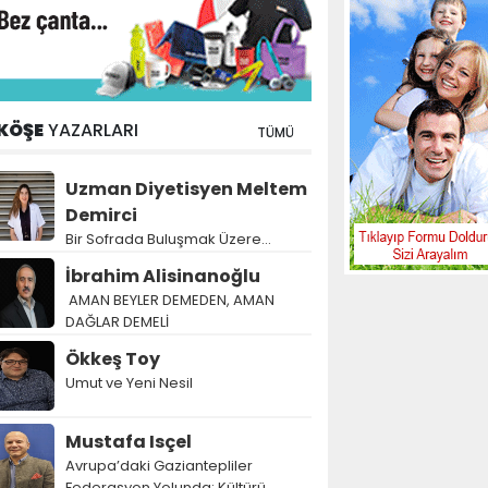
KÖŞE
YAZARLARI
TÜMÜ
Uzman Diyetisyen Meltem
Demirci
Bir Sofrada Buluşmak Üzere…
İbrahim Alisinanoğlu
AMAN BEYLER DEMEDEN, AMAN
DAĞLAR DEMELİ
Ökkeş Toy
Umut ve Yeni Nesil
Mustafa Isçel
Avrupa’daki Gaziantepliler
Federasyon Yolunda: Kültürü