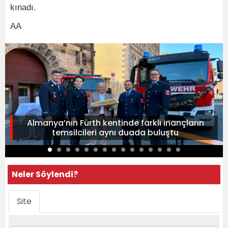
kınadı.
AA
Almanya’nın Fürth kentinde farklı inançların
temsilcileri aynı duada buluştu
Neler Söylendi?
Site