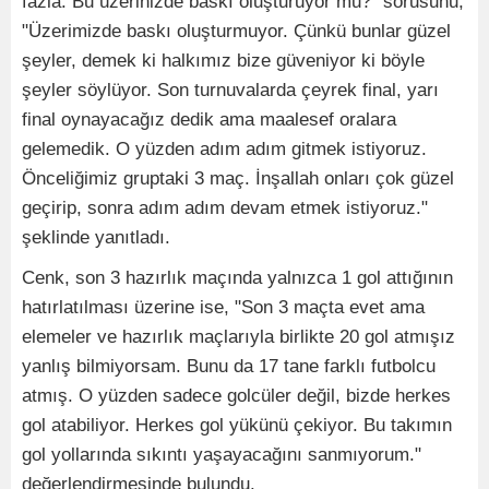
fazla. Bu üzerinizde baskı oluşturuyor mu?" sorusunu,
"Üzerimizde baskı oluşturmuyor. Çünkü bunlar güzel
şeyler, demek ki halkımız bize güveniyor ki böyle
şeyler söylüyor. Son turnuvalarda çeyrek final, yarı
final oynayacağız dedik ama maalesef oralara
gelemedik. O yüzden adım adım gitmek istiyoruz.
Önceliğimiz gruptaki 3 maç. İnşallah onları çok güzel
geçirip, sonra adım adım devam etmek istiyoruz."
şeklinde yanıtladı.
Cenk, son 3 hazırlık maçında yalnızca 1 gol attığının
hatırlatılması üzerine ise, "Son 3 maçta evet ama
elemeler ve hazırlık maçlarıyla birlikte 20 gol atmışız
yanlış bilmiyorsam. Bunu da 17 tane farklı futbolcu
atmış. O yüzden sadece golcüler değil, bizde herkes
gol atabiliyor. Herkes gol yükünü çekiyor. Bu takımın
gol yollarında sıkıntı yaşayacağını sanmıyorum."
değerlendirmesinde bulundu.