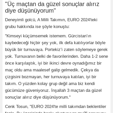
"Üç maçtan da güzel sonuçlar alırız
diye düşünüyorum"
Deneyimli golcü, A Milli Takımın, EURO 2024'teki
grubu hakkında ise şöyle konuştu:
"Kimseyi küçümsemek istemem. Gürcistan’ın
kaybedeceği hiçbir şey yok, ilk defa katılıyorlar böyle
büyük bir turnuvaya. Portekiz’i zaten söylemeye gerek
yok. Turnuvanın belki de favorilerinden. Daha 1-2 sene
önce karşılaştık, iyi bir ikinci devre oynadığımız bir
maç oldu ama maalesef galip gelmedik. Çekya da
çizgisini bozmayan, her turnuvaya katılan, iyi bir
takım. O yüzden kolay grup değil ama biz kendi
gücümüze güveniyoruz. İnşallah 3 maçtan da güzel
sonuçlar alırız diye düşünüyorum."
Cenk Tosun, "EURO 2024'te milli takımdan beklentiler