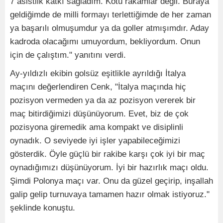
7 asistlik katkı sağladım. Kötü rakamlar değil. Buraya
geldiğimde de milli formayı terlettiğimde de her zaman
ya başarılı olmuşumdur ya da goller atmışımdır. Aday
kadroda olacağımı umuyordum, bekliyordum. Onun
için de çalıştım." yanıtını verdi.
Ay-yıldızlı ekibin golsüz eşitlikle ayrıldığı İtalya
maçını değerlendiren Cenk, "İtalya maçında hiç
pozisyon vermeden ya da az pozisyon vererek bir
maç bitirdiğimizi düşünüyorum. Evet, biz de çok
pozisyona giremedik ama kompakt ve disiplinli
oynadık. O seviyede iyi işler yapabileceğimizi
gösterdik. Öyle güçlü bir rakibe karşı çok iyi bir maç
oynadığımızı düşünüyorum. İyi bir hazırlık maçı oldu.
Şimdi Polonya maçı var. Onu da güzel geçirip, inşallah
galip gelip turnuvaya tamamen hazır olmak istiyoruz."
şeklinde konuştu.