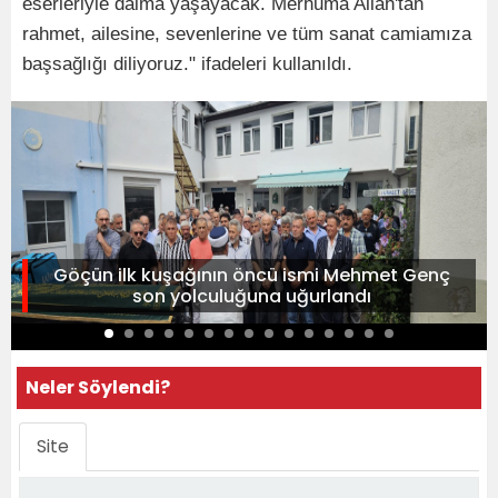
eserleriyle daima yaşayacak. Merhuma Allah'tan
rahmet, ailesine, sevenlerine ve tüm sanat camiamıza
başsağlığı diliyoruz." ifadeleri kullanıldı.
Göçün ilk kuşağının öncü ismi Mehmet Genç
son yolculuğuna uğurlandı
Neler Söylendi?
Site