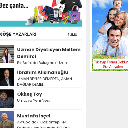
KÖŞE
YAZARLARI
TÜMÜ
Uzman Diyetisyen Meltem
Demirci
Bir Sofrada Buluşmak Üzere…
İbrahim Alisinanoğlu
AMAN BEYLER DEMEDEN, AMAN
DAĞLAR DEMELİ
Ökkeş Toy
Umut ve Yeni Nesil
Mustafa Isçel
Avrupa’daki Gaziantepliler
Federasyon Yolunda: Kültürü