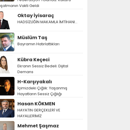
şatmanın Vakti Geldi
Oktay İyisaraç
HADSİZLİĞİN MAKAMLA İMTİHANI…
Müslüm Taş
Bayramın Hatırlattıkları
Kübra Keçeci
Ekranın Sessiz Bedeli: Dijital
Demans
H-Karşıyakalı
İçimizdeki Çığlık: Yaşanmış
Hayatların Sessiz Çığlığı
Hasan KÖKMEN
HAYATIN GERÇEKLERİ VE
HAYALLERİMİZ
Mehmet Şaşmaz