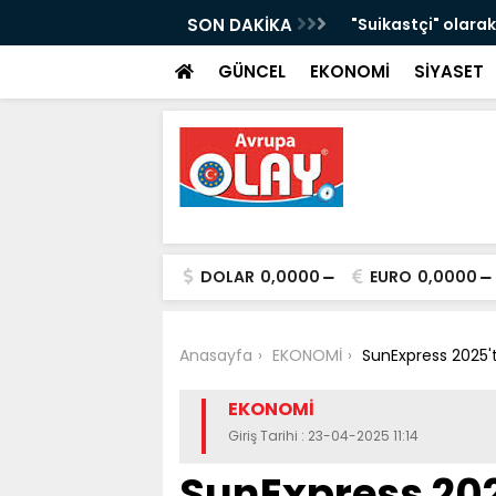
"sağlık tanrısı Asklepios"un 1800 yıllık
SON DAKİKA
"Suikastçi" olarak 
böcekleri arasında
GÜNCEL
EKONOMİ
SİYASET
DOLAR
0,0000
EURO
0,0000
Anasayfa
EKONOMİ
SunExpress 2025't
EKONOMİ
Giriş Tarihi : 23-04-2025 11:14
SunExpress 202