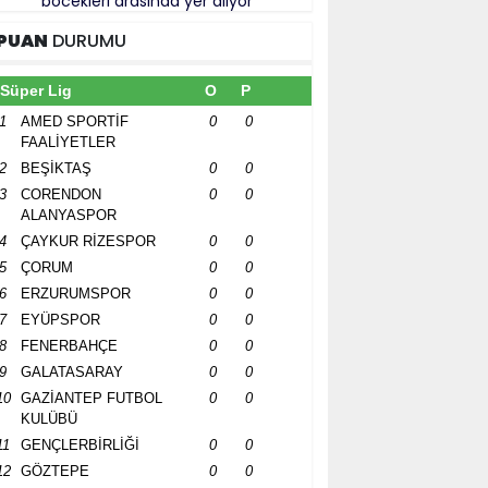
böcekleri arasında yer alıyor
PUAN
DURUMU
Süper Lig
O
P
1
AMED SPORTİF
0
0
FAALİYETLER
2
BEŞİKTAŞ
0
0
3
CORENDON
0
0
ALANYASPOR
4
ÇAYKUR RİZESPOR
0
0
5
ÇORUM
0
0
6
ERZURUMSPOR
0
0
7
EYÜPSPOR
0
0
8
FENERBAHÇE
0
0
9
GALATASARAY
0
0
10
GAZİANTEP FUTBOL
0
0
KULÜBÜ
11
GENÇLERBİRLİĞİ
0
0
12
GÖZTEPE
0
0