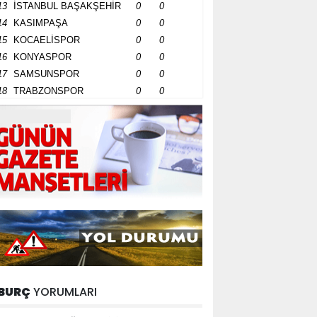
13
İSTANBUL BAŞAKŞEHİR
0
0
14
KASIMPAŞA
0
0
15
KOCAELİSPOR
0
0
16
KONYASPOR
0
0
17
SAMSUNSPOR
0
0
18
TRABZONSPOR
0
0
BURÇ
YORUMLARI