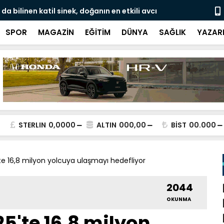
da bilinen katil sinek, doğanın en etkili avcı
Avro bankno
 yer alıyor
SPOR
MAGAZİN
EĞİTİM
DÜNYA
SAĞLIK
YAZAR
STERLIN
0,0000
ALTIN
000,00
BİST
00.000
e 16,8 milyon yolcuya ulaşmayı hedefliyor
2044
OKUNMA
5'te 16,8 milyon