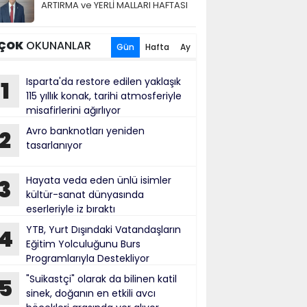
ARTIRMA ve YERLİ MALLARI HAFTASI
ÇOK
OKUNANLAR
Gün
Hafta
Ay
Isparta'da restore edilen yaklaşık
1
115 yıllık konak, tarihi atmosferiyle
misafirlerini ağırlıyor
Avro banknotları yeniden
2
tasarlanıyor
Hayata veda eden ünlü isimler
3
kültür-sanat dünyasında
eserleriyle iz bıraktı
YTB, Yurt Dışındaki Vatandaşların
4
Eğitim Yolculuğunu Burs
Programlarıyla Destekliyor
"Suikastçi" olarak da bilinen katil
5
sinek, doğanın en etkili avcı