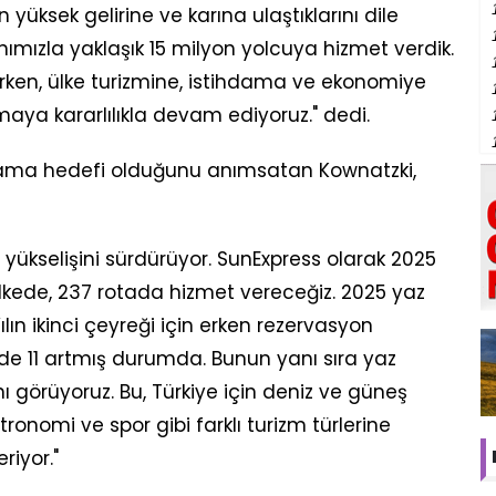
en yüksek gelirine ve karına ulaştıklarını dile
anımızla yaklaşık 15 milyon yolcuya hizmet verdik.
larken, ülke turizmine, istihdama ve ekonomiye
ya kararlılıkla devam ediyoruz." dedi.
ğırlama hedefi olduğunu anımsatan Kownatzki,
 yükselişini sürdürüyor. SunExpress olarak 2025
ülkede, 237 rotada hizmet vereceğiz. 2025 yaz
ılın ikinci çeyreği için erken rezervasyon
zde 11 artmış durumda. Bunun yanı sıra yaz
ı görüyoruz. Bu, Türkiye için deniz ve güneş
stronomi ve spor gibi farklı turizm türlerine
riyor."