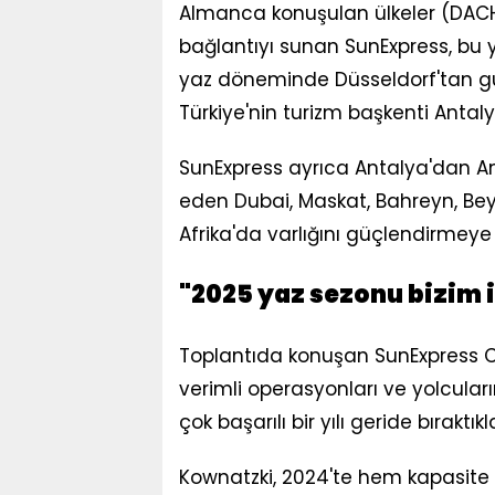
Almanca konuşulan ülkeler (DACH 
bağlantıyı sunan SunExpress, bu y
yaz döneminde Düsseldorf'tan gün
Türkiye'nin turizm başkenti Antal
SunExpress ayrıca Antalya'dan A
eden Dubai, Maskat, Bahreyn, Bey
Afrika'da varlığını güçlendirmey
"2025 yaz sezonu bizim i
Toplantıda konuşan SunExpress CE
verimli operasyonları ve yolcular
çok başarılı bir yılı geride bıraktıkla
Kownatzki, 2024'te hem kapasite