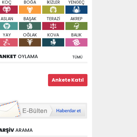
KOÇ
BOĞA
İKİZLER
YENGEÇ
ASLAN
BAŞAK
TERAZİ
AKREP
YAY
OĞLAK
KOVA
BALIK
ANKET
OYLAMA
TÜMÜ
ARŞİV
ARAMA