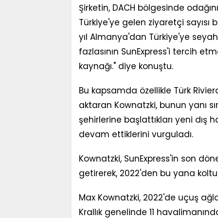
Şirketin, DACH bölgesinde odağın
Türkiye'ye gelen ziyaretçi sayısı
yıl Almanya'dan Türkiye'ye seya
fazlasının SunExpress'i tercih etm
kaynağı." diye konuştu.
Bu kapsamda özellikle Türk Rivieras
aktaran Kownatzki, bunun yanı sı
şehirlerine başlattıkları yeni dış
devam ettiklerini vurguladı.
Kownatzki, SunExpress'in son dönem
getirerek, 2022'den bu yana koltuk 
Max Kownatzki, 2022'de uçuş ağla
Krallık genelinde 11 havalimanınd