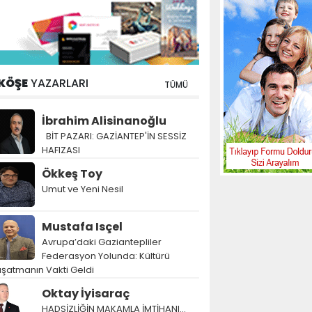
KÖŞE
YAZARLARI
TÜMÜ
İbrahim Alisinanoğlu
BİT PAZARI: GAZİANTEP'İN SESSİZ
HAFIZASI
Ökkeş Toy
Umut ve Yeni Nesil
Mustafa Isçel
Avrupa’daki Gaziantepliler
Federasyon Yolunda: Kültürü
şatmanın Vakti Geldi
Oktay İyisaraç
HADSİZLİĞİN MAKAMLA İMTİHANI…