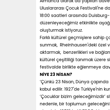
Almanca olarak da yapılan davet y
Uluslararası Çocuk Festivali'ne d
18:00 saatleri arasında Duisbu
düzenleyeceğimiz etkinlikte aşağıd
oluşturmak istiyoruz.
Farklı kültürel geçmişlere sahip ç
sunmak, Rheinhausen'deki özel ve
aktarmak, benzerlikleri ve bağlan
kültürel çeşitliliği tanımak üzere 
festivalde birlikte eğlenmeye dav
NİYE 23 NİSAN?
‘Çünkü 23 Nisan, Dünya çapında
kabul edilir. 1927'de Türkiye'nin
‘Çocuklar bizim geleceğimizdir’ s
nedenle, bir toplumun geleceğini ş