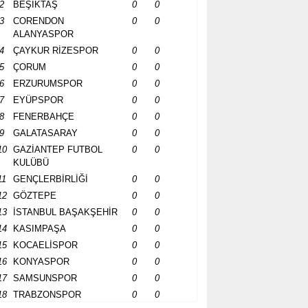
2
BEŞİKTAŞ
0
0
3
CORENDON
0
0
ALANYASPOR
4
ÇAYKUR RİZESPOR
0
0
5
ÇORUM
0
0
6
ERZURUMSPOR
0
0
7
EYÜPSPOR
0
0
8
FENERBAHÇE
0
0
9
GALATASARAY
0
0
10
GAZİANTEP FUTBOL
0
0
KULÜBÜ
11
GENÇLERBİRLİĞİ
0
0
12
GÖZTEPE
0
0
13
İSTANBUL BAŞAKŞEHİR
0
0
14
KASIMPAŞA
0
0
15
KOCAELİSPOR
0
0
16
KONYASPOR
0
0
17
SAMSUNSPOR
0
0
18
TRABZONSPOR
0
0