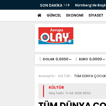
k Buldu: Sırbistan'ın Ardından
SON DAKİKA
Nürnberg’de Başk
ahmetoğlu ve Ahmetović'e Resmî Yanıt
GÜNCEL
EKONOMİ
SİYASET
DOLAR
0,0000
EURO
0,0000
Anasayfa
KÜLTÜR
TÜM DÜNYA ÇOCUKL
KÜLTÜR
Giriş Tarihi : 11-04-2025 08:52
TÜM DÜNYA ÇO