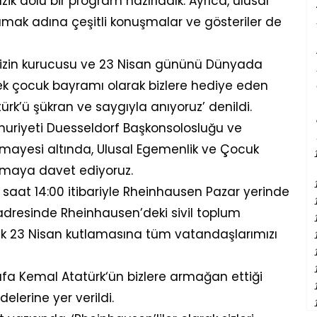
ik dolu bir program hazırladık. Ayrıca, ulusal
mak adına çeşitli konuşmalar ve gösteriler de
izin kurucusu ve 23 Nisan gününü Dünyada
ek çocuk bayramı olarak bizlere hediye eden
k’ü şükran ve saygıyla anıyoruz’ denildi.
huriyeti Duesseldorf Başkonsolosluğu ve
himayesi altında, Ulusal Egemenlik ve Çocuk
tlamaya davet ediyoruz.
 saat 14:00 itibariyle Rheinhausen Pazar yerinde
adresinde Rheinhausen’deki sivil toplum
ecek 23 Nisan kutlamasına tüm vatandaşlarımızı
fa Kemal Atatürk‘ün bizlere armağan ettiği
lerine yer verildi.