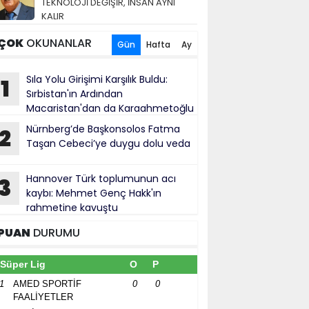
TEKNOLOJİ DEĞİŞİR, İNSAN AYNI
KALIR
ÇOK
OKUNANLAR
Gün
Hafta
Ay
Sıla Yolu Girişimi Karşılık Buldu:
1
Sırbistan'ın Ardından
Macaristan'dan da Karaahmetoğlu
e Ahmetović'e Resmî Yanıt Geldi
Nürnberg’de Başkonsolos Fatma
2
Taşan Cebeci’ye duygu dolu veda
Hannover Türk toplumunun acı
3
kaybı: Mehmet Genç Hakk'ın
rahmetine kavuştu
PUAN
DURUMU
Süper Lig
O
P
1
AMED SPORTİF
0
0
FAALİYETLER