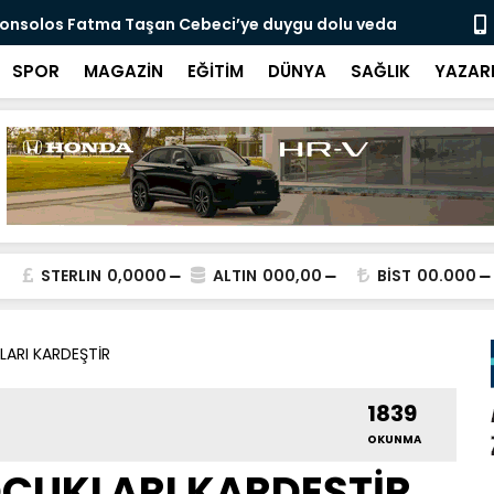
onsolos Fatma Taşan Cebeci’ye duygu dolu veda
Hannover T
rahmetine 
SPOR
MAGAZİN
EĞİTİM
DÜNYA
SAĞLIK
YAZAR
STERLIN
0,0000
ALTIN
000,00
BİST
00.000
ARI KARDEŞTİR
1839
OKUNMA
CUKLARI KARDEŞTİR