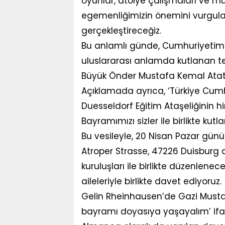
oyunlar, atölye çalışmaları ve müz
egemenliğimizin önemini vurgula
gerçekleştireceğiz.
Bu anlamlı günde, Cumhuriyetim
uluslararası anlamda kutlanan t
Büyük Önder Mustafa Kemal Atatür
Açıklamada ayrıca, ‘Türkiye Cum
Duesseldorf Eğitim Ataşeliğinin 
Bayramımızı sizler ile birlikte ku
Bu vesileyle, 20 Nisan Pazar günü
Atroper Strasse, 47226 Duisburg 
kuruluşları ile birlikte düzenlen
aileleriyle birlikte davet ediyoruz.
Gelin Rheinhausen’de Gazi Musta
bayramı doyasıya yaşayalım’ ifade