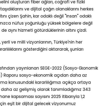
elini oluşturan fiber ağları, coğrafi ve fiziki
aşıdıklarını ve dijital çağın olanaklarını herkes
altını çizen Şahin, kar odaklı değil "insan" odaklı
yalnızca nüfus yoğunluğu yüksek bölgelere değil
e aynı hizmeti götürdüklerinin altını çizdi.
erli ve milli vizyonlarının, Türkiye'nin her
arlılıklarını gösterdiğini aktararak, şunları
tarafından yayınlanan SEGE-2022 (Sosyo-Ekonomik
ası) Raporu sosyo-ekonomik açıdan daha az
ama konusundaki kararlılığımızı açıkça ortaya
daha az gelişmiş olarak tanımladığımız 343
 hane kapsaması sayısını 2025 itibarıyla 1,2
çin eşit bir dijital gelecek vizyonumuz