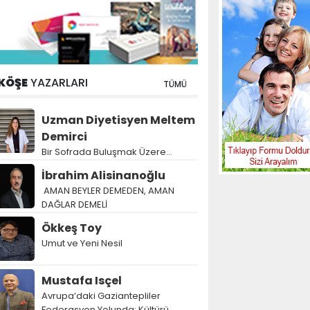
KÖŞE
YAZARLARI
TÜMÜ
Uzman Diyetisyen Meltem
Demirci
Bir Sofrada Buluşmak Üzere…
İbrahim Alisinanoğlu
AMAN BEYLER DEMEDEN, AMAN
DAĞLAR DEMELİ
Ökkeş Toy
Umut ve Yeni Nesil
Mustafa Isçel
Avrupa’daki Gaziantepliler
Federasyon Yolunda: Kültürü