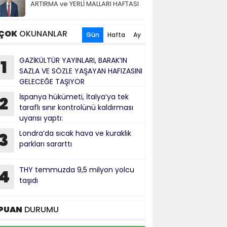
ARTIRMA ve YERLİ MALLARI HAFTASI
ÇOK
OKUNANLAR
Gün
Hafta
Ay
GAZİKÜLTÜR YAYINLARI, BARAK’IN
1
SAZLA VE SÖZLE YAŞAYAN HAFIZASINI
GELECEĞE TAŞIYOR
İspanya hükümeti, İtalya’ya tek
2
taraflı sınır kontrolünü kaldırması
uyarısı yaptı:
Londra’da sıcak hava ve kuraklık
3
parkları sararttı
THY temmuzda 9,5 milyon yolcu
4
taşıdı
PUAN
DURUMU