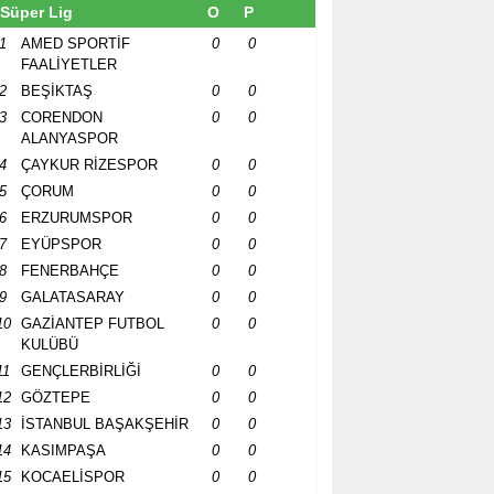
Süper Lig
O
P
1
AMED SPORTİF
0
0
FAALİYETLER
2
BEŞİKTAŞ
0
0
3
CORENDON
0
0
ALANYASPOR
4
ÇAYKUR RİZESPOR
0
0
5
ÇORUM
0
0
6
ERZURUMSPOR
0
0
7
EYÜPSPOR
0
0
8
FENERBAHÇE
0
0
9
GALATASARAY
0
0
10
GAZİANTEP FUTBOL
0
0
KULÜBÜ
11
GENÇLERBİRLİĞİ
0
0
12
GÖZTEPE
0
0
13
İSTANBUL BAŞAKŞEHİR
0
0
14
KASIMPAŞA
0
0
15
KOCAELİSPOR
0
0