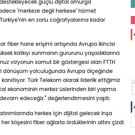
nı destekleyecek güçlü dijital omurga
Sadece 'merkeze değil herkese' hizmet
 Türkiye'nin en zorlu coğrafyalarına kadar
ar fiber hane erişimi artışında Avrupa ikincisi
üksek katkıyı sunmanın gururunu yaşadıklarına
muz vizyonun somut bir göstergesi olan FTTH
jital dönüşüm yolculuğunda Avrupa ölçeğinde
nıtlıyor. Türk Telekom olarak liderlik ettiğimiz
jital ekonominin merkez üslerinden biri yapma
 devam edeceğiz." değerlendirmesini yaptı.
atırımlarında herkes için dijital gelecek inşa
 her köşesini fiber ağlarla ördüklerinin altını çizdi.