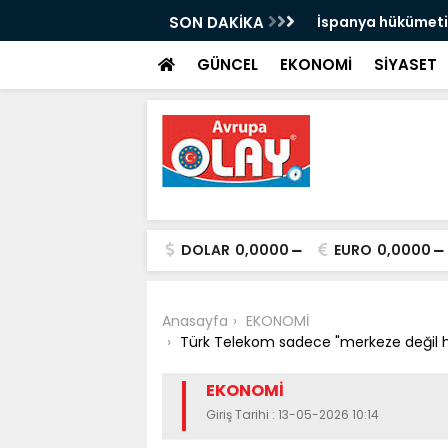
 yolcu taşıdı
SON DAKİKA
İspanya hükümeti, 
uyarısı yaptı:
GÜNCEL
EKONOMİ
SİYASET
DOLAR
0,0000
EURO
0,0000
Anasayfa
EKONOMİ
Türk Telekom sadece "merkeze değil herk
EKONOMİ
Giriş Tarihi : 13-05-2026 10:14