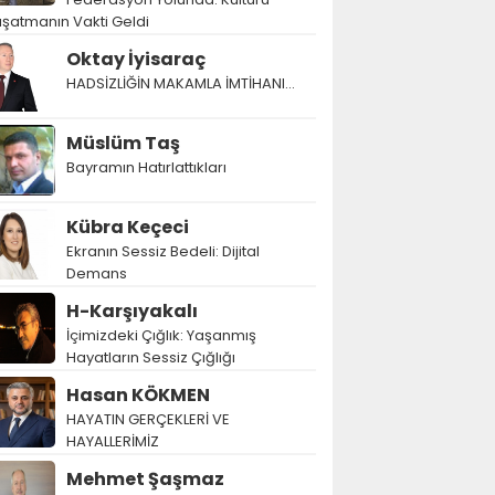
şatmanın Vakti Geldi
Oktay İyisaraç
HADSİZLİĞİN MAKAMLA İMTİHANI…
Müslüm Taş
Bayramın Hatırlattıkları
Kübra Keçeci
Ekranın Sessiz Bedeli: Dijital
Demans
H-Karşıyakalı
İçimizdeki Çığlık: Yaşanmış
Hayatların Sessiz Çığlığı
Hasan KÖKMEN
HAYATIN GERÇEKLERİ VE
HAYALLERİMİZ
Mehmet Şaşmaz