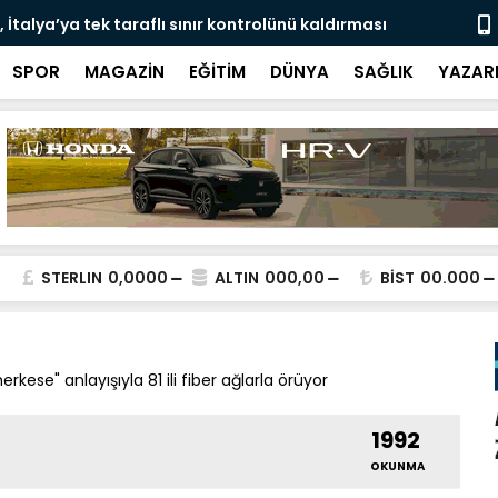
İtalya’ya tek taraflı sınır kontrolünü kaldırması
Londra’da s
SPOR
MAGAZİN
EĞİTİM
DÜNYA
SAĞLIK
YAZAR
STERLIN
0,0000
ALTIN
000,00
BİST
00.000
ese" anlayışıyla 81 ili fiber ağlarla örüyor
1992
OKUNMA