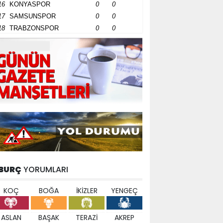
16
KONYASPOR
0
0
17
SAMSUNSPOR
0
0
18
TRABZONSPOR
0
0
BURÇ
YORUMLARI
KOÇ
BOĞA
İKİZLER
YENGEÇ
ASLAN
BAŞAK
TERAZİ
AKREP