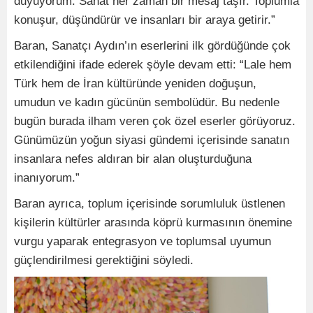
duyuyorum. Sanat her zaman bir mesaj taşır. Toplumla
konuşur, düşündürür ve insanları bir araya getirir.”
Baran, Sanatçı Aydın’ın eserlerini ilk gördüğünde çok
etkilendiğini ifade ederek şöyle devam etti: “Lale hem
Türk hem de İran kültüründe yeniden doğuşun,
umudun ve kadın gücünün sembolüdür. Bu nedenle
bugün burada ilham veren çok özel eserler görüyoruz.
Günümüzün yoğun siyasi gündemi içerisinde sanatın
insanlara nefes aldıran bir alan oluşturduğuna
inanıyorum.”
Baran ayrıca, toplum içerisinde sorumluluk üstlenen
kişilerin kültürler arasında köprü kurmasının önemine
vurgu yaparak entegrasyon ve toplumsal uyumun
güçlendirilmesi gerektiğini söyledi.