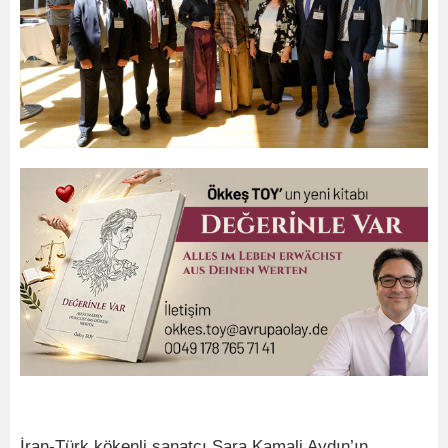
İran-Türk kökenli sanatçı Sara Kamali Aydın’ın