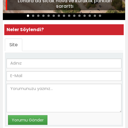
Londra’da sıcak hava ve kuraklık parkları
sararttı
Neler Söylendi?
Site