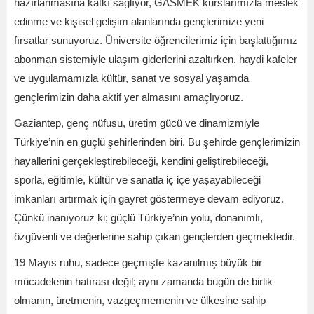
hazırlanmasına katkı sağlıyor, GASMEK kurslarımızla meslek
edinme ve kişisel gelişim alanlarında gençlerimize yeni
fırsatlar sunuyoruz. Üniversite öğrencilerimiz için başlattığımız
abonman sistemiyle ulaşım giderlerini azaltırken, haydi kafeler
ve uygulamamızla kültür, sanat ve sosyal yaşamda
gençlerimizin daha aktif yer almasını amaçlıyoruz.
Gaziantep, genç nüfusu, üretim gücü ve dinamizmiyle
Türkiye’nin en güçlü şehirlerinden biri. Bu şehirde gençlerimizin
hayallerini gerçekleştirebileceği, kendini geliştirebileceği,
sporla, eğitimle, kültür ve sanatla iç içe yaşayabileceği
imkanları artırmak için gayret göstermeye devam ediyoruz.
Çünkü inanıyoruz ki; güçlü Türkiye’nin yolu, donanımlı,
özgüvenli ve değerlerine sahip çıkan gençlerden geçmektedir.
19 Mayıs ruhu, sadece geçmişte kazanılmış büyük bir
mücadelenin hatırası değil; aynı zamanda bugün de birlik
olmanın, üretmenin, vazgeçmemenin ve ülkesine sahip