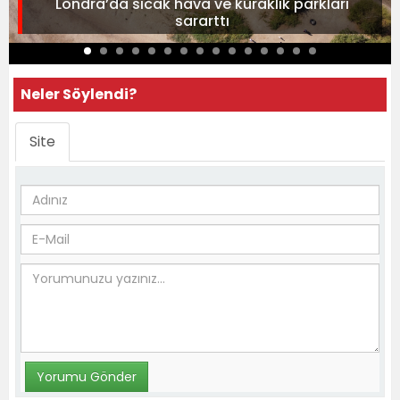
Londra’da sıcak hava ve kuraklık parkları
sararttı
Neler Söylendi?
Site