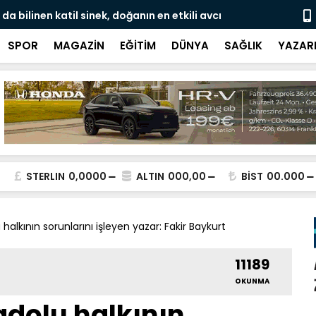
da bilinen katil sinek, doğanın en etkili avcı
Avro bankno
 yer alıyor
SPOR
MAGAZİN
EĞİTİM
DÜNYA
SAĞLIK
YAZAR
STERLIN
0,0000
ALTIN
000,00
BİST
00.000
halkının sorunlarını işleyen yazar: Fakir Baykurt
11189
OKUNMA
adolu halkının