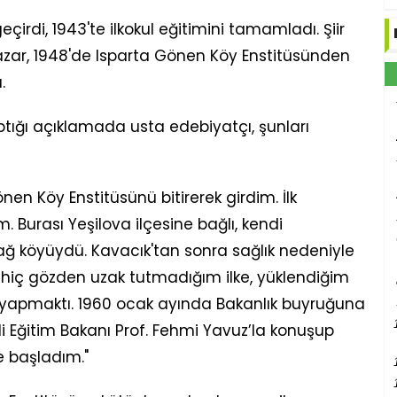
eçirdi, 1943'te ilkokul eğitimini tamamladı. Şiir
r, 1948'de Isparta Gönen Köy Enstitüsünden
.
ptığı açıklamada usta edebiyatçı, şunları
en Köy Enstitüsünü bitirerek girdim. İlk
. Burası Yeşilova ilçesine bağlı, kendi
ğ köyüydü. Kavacık'tan sonra sağlık nedeniyle
 hiç gözden uzak tutmadığım ilke, yüklendiğim
yapmaktı. 1960 ocak ayında Bakanlık buyruğuna
li Eğitim Bakanı Prof. Fehmi Yavuz’la konuşup
e başladım."