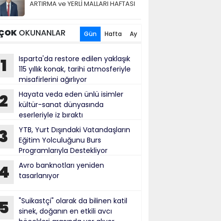
ARTIRMA ve YERLİ MALLARI HAFTASI
ÇOK
OKUNANLAR
Gün
Hafta
Ay
Isparta'da restore edilen yaklaşık
1
115 yıllık konak, tarihi atmosferiyle
misafirlerini ağırlıyor
Hayata veda eden ünlü isimler
2
kültür-sanat dünyasında
eserleriyle iz bıraktı
YTB, Yurt Dışındaki Vatandaşların
3
Eğitim Yolculuğunu Burs
Programlarıyla Destekliyor
Avro banknotları yeniden
4
tasarlanıyor
"Suikastçi" olarak da bilinen katil
5
sinek, doğanın en etkili avcı