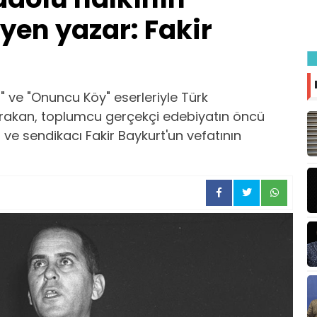
eyen yazar: Fakir
iği" ve "Onuncu Köy" eserleriyle Türk
ırakan, toplumcu gerçekçi edebiyatın öncü
i ve sendikacı Fakir Baykurt'un vefatının