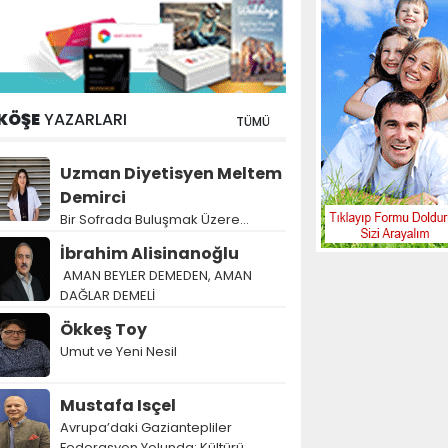
KÖŞE
YAZARLARI
TÜMÜ
Uzman Diyetisyen Meltem
Demirci
Bir Sofrada Buluşmak Üzere…
İbrahim Alisinanoğlu
AMAN BEYLER DEMEDEN, AMAN
DAĞLAR DEMELİ
Ökkeş Toy
Umut ve Yeni Nesil
Mustafa Isçel
Avrupa’daki Gaziantepliler
Federasyon Yolunda: Kültürü