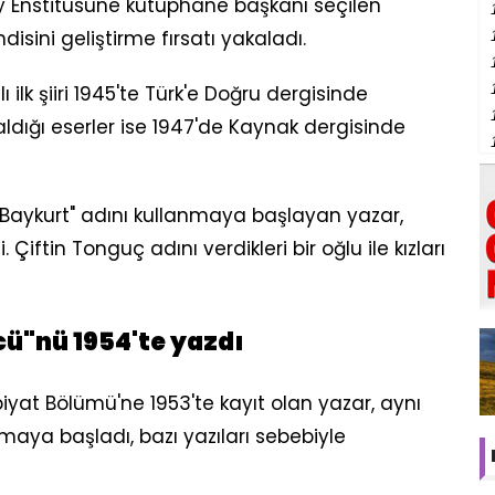
öy Enstitüsüne kütüphane başkanı seçilen
isini geliştirme fırsatı yakaladı.
ilk şiiri 1945'te Türk'e Doğru dergisinde
dığı eserler ise 1947'de Kaynak dergisinde
ir Baykurt" adını kullanmaya başlayan yazar,
Çiftin Tonguç adını verdikleri bir oğlu ile kızları
cü"nü 1954'te yazdı
iyat Bölümü'ne 1953'te kayıt olan yazar, aynı
aya başladı, bazı yazıları sebebiyle