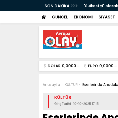
"sağlık tanrısı Asklepios"un 1800 yıllık
SON DAKİKA
"Suikastçi" olarak 
böcekleri arasında
GÜNCEL
EKONOMİ
SİYASET
DOLAR
0,0000
EURO
0,0000
Anasayfa
KÜLTÜR
Eserlerinde Anadolu 
KÜLTÜR
Giriş Tarihi : 10-10-2025 17:15
Eserlerinde An