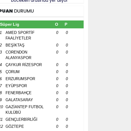
böcekleri arasında yer alıyor
PUAN
DURUMU
Süper Lig
O
P
1
AMED SPORTİF
0
0
FAALİYETLER
2
BEŞİKTAŞ
0
0
3
CORENDON
0
0
ALANYASPOR
4
ÇAYKUR RİZESPOR
0
0
5
ÇORUM
0
0
6
ERZURUMSPOR
0
0
7
EYÜPSPOR
0
0
8
FENERBAHÇE
0
0
9
GALATASARAY
0
0
10
GAZİANTEP FUTBOL
0
0
KULÜBÜ
11
GENÇLERBİRLİĞİ
0
0
12
GÖZTEPE
0
0