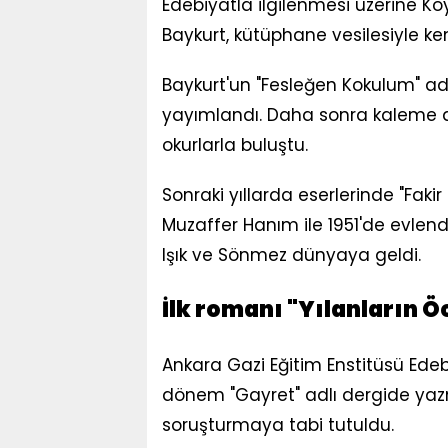
Edebiyatla ilgilenmesi üzerine K
Baykurt, kütüphane vesilesiyle kend
Baykurt'un "Fesleğen Kokulum" adlı 
yayımlandı. Daha sonra kaleme al
okurlarla buluştu.
Sonraki yıllarda eserlerinde "Fak
Muzaffer Hanım ile 1951'de evlendi. 
Işık ve Sönmez dünyaya geldi.
İlk romanı "Yılanların Ö
Ankara Gazi Eğitim Enstitüsü Edeb
dönem "Gayret" adlı dergide yazm
soruşturmaya tabi tutuldu.