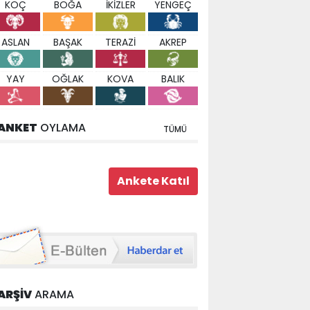
KOÇ
BOĞA
İKİZLER
YENGEÇ
ASLAN
BAŞAK
TERAZİ
AKREP
YAY
OĞLAK
KOVA
BALIK
ANKET
OYLAMA
TÜMÜ
ARŞİV
ARAMA