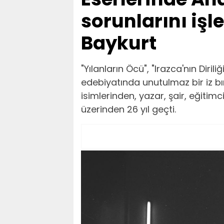
sorunlarını işl
Baykurt
"Yılanların Öcü", "Irazca'nın Diril
edebiyatında unutulmaz bir iz b
isimlerinden, yazar, şair, eğitimc
üzerinden 26 yıl geçti.