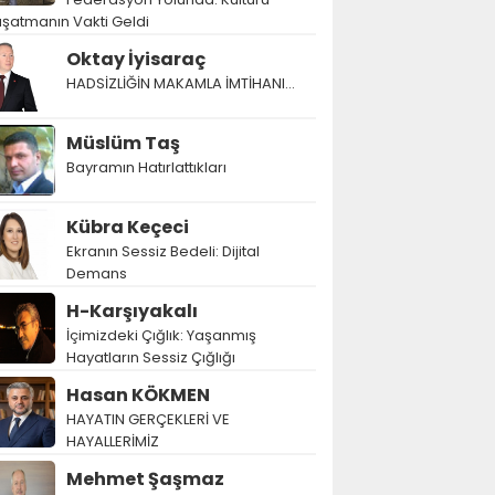
şatmanın Vakti Geldi
Oktay İyisaraç
HADSİZLİĞİN MAKAMLA İMTİHANI…
Müslüm Taş
Bayramın Hatırlattıkları
Kübra Keçeci
Ekranın Sessiz Bedeli: Dijital
Demans
H-Karşıyakalı
İçimizdeki Çığlık: Yaşanmış
Hayatların Sessiz Çığlığı
Hasan KÖKMEN
HAYATIN GERÇEKLERİ VE
HAYALLERİMİZ
Mehmet Şaşmaz