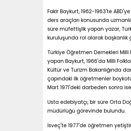
Fakir Baykurt, 1962-1963'te ABD'y
ders araçları konusunda uzmanlık
süre müfettişlik yapan yazar, Tü
kuruluşunda rol alarak başkanlık g
Türkiye Öğretmen Dernekleri Mill
yapan Baykurt, 1966'da Milli Folkl
Kültür ve Turizm Bakanlığında dan
çapındaki ilk öğretmenler boykotun
Mart 1971'deki darbeden sonra ise 
Usta edebiyatçı, bir süre Orta Doğ
müdürlüğü görevinde bulundu.
İsveç'te 1977'de öğretmen yetişti