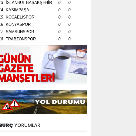
13
İSTANBUL BAŞAKŞEHİR
0
0
14
KASIMPAŞA
0
0
15
KOCAELİSPOR
0
0
16
KONYASPOR
0
0
17
SAMSUNSPOR
0
0
18
TRABZONSPOR
0
0
BURÇ
YORUMLARI