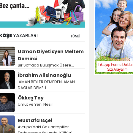
KÖŞE
YAZARLARI
TÜMÜ
Uzman Diyetisyen Meltem
Demirci
Bir Sofrada Buluşmak Üzere…
İbrahim Alisinanoğlu
AMAN BEYLER DEMEDEN, AMAN
DAĞLAR DEMELİ
Ökkeş Toy
Umut ve Yeni Nesil
Mustafa Isçel
Avrupa’daki Gaziantepliler
Federasyon Yolunda: Kültürü