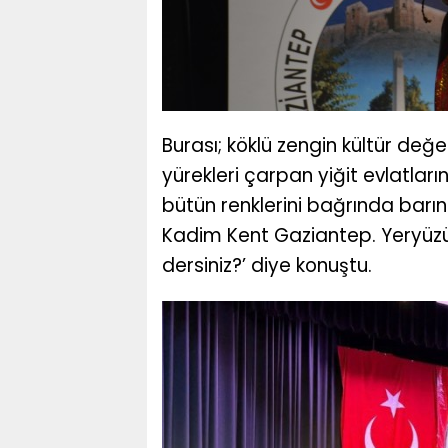
Burası; köklü zengin kültür değ
yürekleri çarpan yiğit evlatlar
bütün renklerini bağrında barınd
Kadim Kent Gaziantep. Yeryüzün
dersiniz?’ diye konuştu.