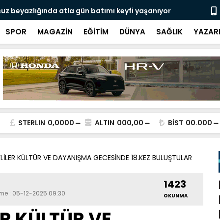
uz beyazlığında atla gün batımı keyfi yaşanıyor
Milli penta
SPOR
MAGAZİN
EĞİTİM
DÜNYA
SAĞLIK
YAZAR
STERLIN
0,0000
ALTIN
000,00
BİST
00.000
LİLER KÜLTÜR VE DAYANIŞMA GECESİNDE 18.KEZ BULUŞTULAR
1423
eme : 05-12-2025 09:30
OKUNMA
ER KÜLTÜR VE