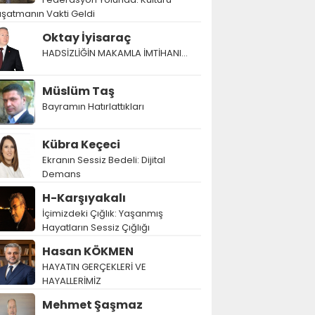
şatmanın Vakti Geldi
Oktay İyisaraç
HADSİZLİĞİN MAKAMLA İMTİHANI…
Müslüm Taş
Bayramın Hatırlattıkları
Kübra Keçeci
Ekranın Sessiz Bedeli: Dijital
Demans
H-Karşıyakalı
İçimizdeki Çığlık: Yaşanmış
Hayatların Sessiz Çığlığı
Hasan KÖKMEN
HAYATIN GERÇEKLERİ VE
HAYALLERİMİZ
Mehmet Şaşmaz