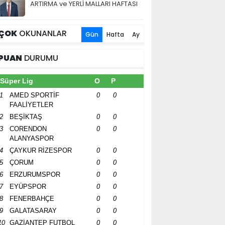
ARTIRMA ve YERLİ MALLARI HAFTASI
ÇOK
OKUNANLAR
Gün
Hafta
Ay
PUAN
DURUMU
Süper Lig
O
P
1
AMED SPORTİF
0
0
FAALİYETLER
2
BEŞİKTAŞ
0
0
3
CORENDON
0
0
ALANYASPOR
4
ÇAYKUR RİZESPOR
0
0
5
ÇORUM
0
0
6
ERZURUMSPOR
0
0
7
EYÜPSPOR
0
0
8
FENERBAHÇE
0
0
9
GALATASARAY
0
0
10
GAZİANTEP FUTBOL
0
0