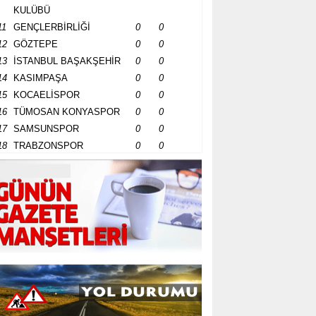
KULÜBÜ
11
GENÇLERBİRLİĞİ
0
0
12
GÖZTEPE
0
0
13
İSTANBUL BAŞAKŞEHİR
0
0
14
KASIMPAŞA
0
0
15
KOCAELİSPOR
0
0
16
TÜMOSAN KONYASPOR
0
0
17
SAMSUNSPOR
0
0
18
TRABZONSPOR
0
0