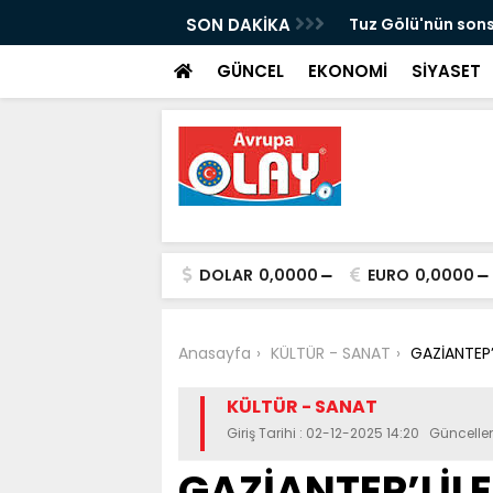
cü ismi Mehmet Genç son yolculuğuna
SON DAKİKA
Tuz Gölü'nün sons
GÜNCEL
EKONOMİ
SİYASET
DOLAR
0,0000
EURO
0,0000
Anasayfa
KÜLTÜR - SANAT
GAZİANTEP’
KÜLTÜR - SANAT
Giriş Tarihi : 02-12-2025 14:20 Güncell
GAZİANTEP’LİL