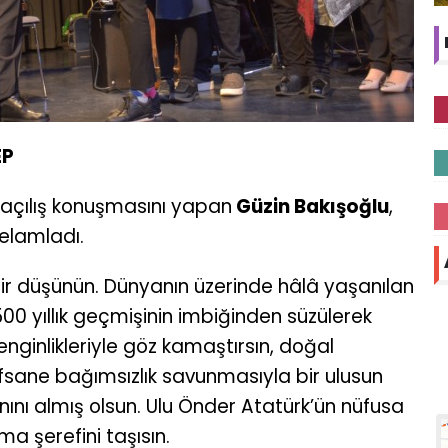
EP
 açılış konuşmasını yapan
Güzin Bakışoğlu
,
selamladı.
hir düşünün. Dünyanın üzerinde hâlâ yaşanılan
7500 yıllık geçmişinin imbiğinden süzülerek
zenginlikleriyle göz kamaştırsın, doğal
. Efsane bağımsızlık savunmasıyla bir ulusun
nını almış olsun. Ulu Önder Atatürk’ün nüfusa
lma şerefini taşısın.