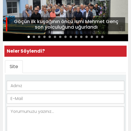
Göçün ilk kuşağının öncü ismi Mehmet Genç
son yolculuğuna uğurlandı
Neler Söylendi?
Site