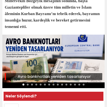
Milletvekili Bozgeyik mesajının sonunda, başta
Gaziantepliler olmak üzere tüm milletin ve İslam
âleminin Kurban Bayramı’nı tebrik ederek, bayramın
insanlığa huzur, kardeşlik ve bereket getirmesini
temenni etti.
Avro banknotları yeniden tasarlanıyor
Neler Söylendi?