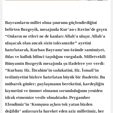
Bayramların millet olma şuurunu güçlendirdiğini
belirten Bozgeyik, mesajında Kur’an-ı Kerim’de geçen
“Onların ne etleri ne de kanları Allah’a ulaşır. Allah’a
ulaşacak olan ancak sizin takvanızdır” ayetini
hatırlatarak, Kurban Bayramı’nın özünde samimiyet,
ihlas ve kulluk bilinci taşıdığını vurguladı.
Milletvekili
Bünyamin Bozgeyik mesajında şu ifadelere yer verdi:
“Kurban; Hz. İbrahim’in sadakatini, Hz. İsmail’in
teslimiyetini bizlere hatırlatan büyük bir ibadettir. Bu
mübarek günler; paylaşmanın bereketini, kardeşliğin
kıymetini ve ümmet olmanın sorumluluğunu yeniden
idrak etmemize vesile olmaktadır. Peygamber
Efendimiz’in ‘Komşusu açken tok yatan bizden
değildir’ anlayışıyla hareket eden aziz milletimiz, her