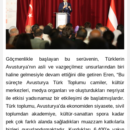
Göçmenlikle başlayan bu serüvenin, Türklerin
Avusturya’nın asli ve vazgeçilmez unsurlarından biri
haline gelmesiyle devam ettiğini dile getiren Eren, “Bu
süreçte Avusturya Türk Toplumu camiler, kültür
merkezleri, medya organları ve oluşturdukları neşriyat
ile etkisi yadsınamaz bir etkileşimi de başlatmışlardır.
Türk toplumu, Avusturya’da ekonomiden siyasete, sivil
toplumdan akademiye, kültür-sanattan spora kadar
pek çok farklı alanda sağladıkları muazzam katkılarla
bizleri gururlandırmaktadır. Kurdukları 6.400’e yakın