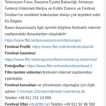
Televizyon Fonu, Bavyera Eyalet Bakanlığı, Almanya
Federal Hükümeti Medya ve Kültür Dairesi ve Festival
Dostları’na verdikleri katkılardan dolayı çok teşekkür eder.
Ek Bilgiler:
Basın duyurusuyla ilgili ayrıntılı bilgilere festivalin internet
sayfasındaki dosyalardan ulaşılabilir:
https://www.fftd.net/presse/pressemitteilungen
Festival Profili:
https://www.fftd.net/infos/festivalprofil
Festival Gazetesi:
https://www.fftd.net/programm/festivalzeitung-download
Fotoğraflar:
https://www.fftd.net/medien/download-1
Film tanıtım videoları
festivalin internet sayfasından
indirilebilir.
Festival konukları
ve yönetimiyle röportajlar için ilişki
adresi:
Christoph.Zitzmann@stadt.nuernberg.de
Telefon +49 911 231 14 006
Festival Ofisi
info@fftd.net
Telefon +49 911 92 96 560