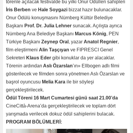
törenle açılacak festivalde bu yılki Onur Ödülleri sahipleri
İris Berben
ve
Hale Soygazi
bizzat hazır bulunacaklar.
Onur Ödülü konuşmasını Nürnberg Kültür Belediye
Başkanı
Prof. Dr. Julia Lehner
sunacak. Açılışta ayrıca
Nürnberg Ana Belediye Başkanı
Marcus König
, PEN
Türkiye Başkanı
Zeynep Oral
, yazar
Anatol Regnier
,
film eleştirmeni
Alin Taşçıyan
ve FIPRESCI Genel
Sekreteri
Klaus Eder
gibi konuklar da yer alacaklar.
Törenin ardından
Aslı Özarslan
’ın» Ellbogen adlı filmi
gösterilecek ve filmden sonra yönetmen Aslı Özarslan ve
başrol oyuncusu
Melia Kara
ile bir söyleşi
gerçekleştirilecek.
Ödül Töreni 16 Mart Cumartesi günü saat 21.00’da
CineCittà-Arena’da gerçekleştirilecek ve toplam dört
yarışmada verilecek dokuz ödül sahiplerini bulacak.
PROGRAM BÖLÜMLERİ: