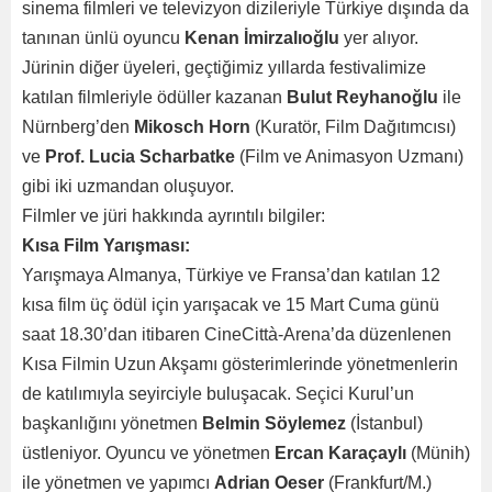
sinema filmleri ve televizyon dizileriyle Türkiye dışında da
tanınan ünlü oyuncu
Kenan İmirzalıoğlu
yer alıyor.
Jürinin diğer üyeleri, geçtiğimiz yıllarda festivalimize
katılan filmleriyle ödüller kazanan
Bulut Reyhanoğlu
ile
Nürnberg’den
Mikosch Horn
(Kuratör, Film Dağıtımcısı)
ve
Prof. Lucia Scharbatke
(Film ve Animasyon Uzmanı)
gibi iki uzmandan oluşuyor.
Filmler ve jüri hakkında ayrıntılı bilgiler:
Kısa Film Yarışması:
Yarışmaya Almanya, Türkiye ve Fransa’dan katılan 12
kısa film üç ödül için yarışacak ve 15 Mart Cuma günü
saat 18.30’dan itibaren CineCittà-Arena’da düzenlenen
Kısa Filmin Uzun Akşamı gösterimlerinde yönetmenlerin
de katılımıyla seyirciyle buluşacak. Seçici Kurul’un
başkanlığını yönetmen
Belmin Söylemez
(İstanbul)
üstleniyor. Oyuncu ve yönetmen
Ercan Karaçaylı
(Münih)
ile yönetmen ve yapımcı
Adrian Oeser
(Frankfurt/M.)