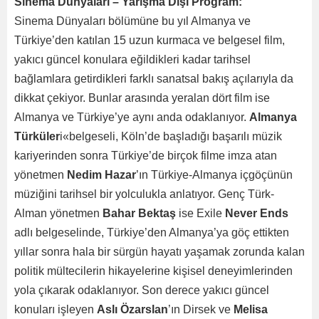
Sinema Dünyaları – Yarışma Dışı Program:
Sinema Dünyaları bölümüne bu yıl Almanya ve
Türkiye’den katılan 15 uzun kurmaca ve belgesel film,
yakıcı güncel konulara eğildikleri kadar tarihsel
bağlamlara getirdikleri farklı sanatsal bakış açılarıyla da
dikkat çekiyor. Bunlar arasında yeralan dört film ise
Almanya ve Türkiye’ye aynı anda odaklanıyor.
Almanya
Türküler
i«belgeseli, Köln’de başladığı başarılı müzik
kariyerinden sonra Türkiye’de birçok filme imza atan
yönetmen
Nedim Hazar
’ın Türkiye-Almanya içgöçünün
müziğini tarihsel bir yolculukla anlatıyor. Genç Türk-
Alman yönetmen
Bahar Bektaş
ise Exile
Never Ends
adlı belgeselinde, Türkiye’den Almanya’ya göç ettikten
yıllar sonra hala bir sürgün hayatı yaşamak zorunda kalan
politik mültecilerin hikayelerine kişisel deneyimlerinden
yola çıkarak odaklanıyor. Son derece yakıcı güncel
konuları işleyen
Aslı Özarslan
’ın Dirsek ve
Melisa