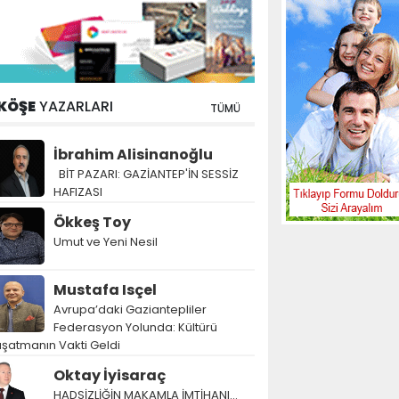
KÖŞE
YAZARLARI
TÜMÜ
İbrahim Alisinanoğlu
BİT PAZARI: GAZİANTEP'İN SESSİZ
HAFIZASI
Ökkeş Toy
Umut ve Yeni Nesil
Mustafa Isçel
Avrupa’daki Gaziantepliler
Federasyon Yolunda: Kültürü
şatmanın Vakti Geldi
Oktay İyisaraç
HADSİZLİĞİN MAKAMLA İMTİHANI…