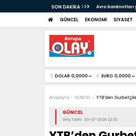
nen katil sinek, doğanın en etkili avcı
SON DAKİKA
Avro banknotları 
lıyor
GÜNCEL
EKONOMİ
SİYASET
DOLAR
0,0000
EURO
0,0000
Anasayfa
GÜNCEL
YTB’den Gurbetçil
GÜNCEL
Giriş Tarihi : 03-07-2026 22:30
YTB’den Gurbe