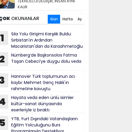
TEKNOLOJİ DEĞİŞİR, İNSAN AYNI
KALIR
ÇOK
OKUNANLAR
Gün
Hafta
Ay
Sıla Yolu Girişimi Karşılık Buldu:
1
Sırbistan'ın Ardından
Macaristan'dan da Karaahmetoğlu
e Ahmetović'e Resmî Yanıt Geldi
Nürnberg’de Başkonsolos Fatma
2
Taşan Cebeci’ye duygu dolu veda
Hannover Türk toplumunun acı
3
kaybı: Mehmet Genç Hakk'ın
rahmetine kavuştu
Hayata veda eden ünlü isimler
4
kültür-sanat dünyasında
eserleriyle iz bıraktı
YTB, Yurt Dışındaki Vatandaşların
5
Eğitim Yolculuğunu Burs
Programlarıyla Destekliyor