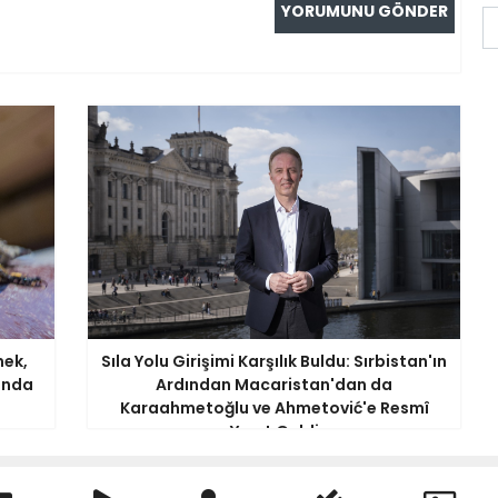
nek,
Sıla Yolu Girişimi Karşılık Buldu: Sırbistan'ın
sında
Ardından Macaristan'dan da
Karaahmetoğlu ve Ahmetović'e Resmî
Yanıt Geldi