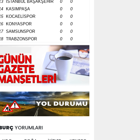
13
İSTANBUL BAŞAKŞEHİR
0
0
14
KASIMPAŞA
0
0
15
KOCAELİSPOR
0
0
16
KONYASPOR
0
0
17
SAMSUNSPOR
0
0
18
TRABZONSPOR
0
0
BURÇ
YORUMLARI