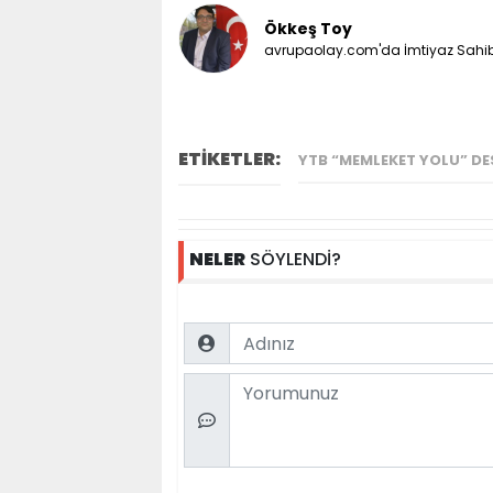
Ökkeş Toy
avrupaolay.com'da İmtiyaz Sahib
ETİKETLER:
YTB “MEMLEKET YOLU” DE
NELER
SÖYLENDİ?
Name
Comment