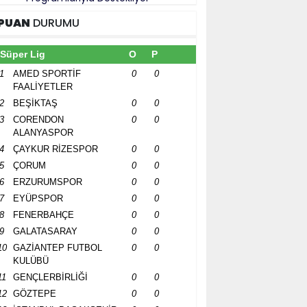
PUAN
DURUMU
Süper Lig
O
P
1
AMED SPORTİF
0
0
FAALİYETLER
2
BEŞİKTAŞ
0
0
3
CORENDON
0
0
ALANYASPOR
4
ÇAYKUR RİZESPOR
0
0
5
ÇORUM
0
0
6
ERZURUMSPOR
0
0
7
EYÜPSPOR
0
0
8
FENERBAHÇE
0
0
9
GALATASARAY
0
0
10
GAZİANTEP FUTBOL
0
0
KULÜBÜ
11
GENÇLERBİRLİĞİ
0
0
12
GÖZTEPE
0
0