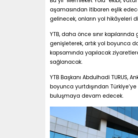
Bu yıl “Memleket Yolu” ekibi, vat
aşamasından itibaren eşlik edec
gelinecek, onların yol hikâyeleri 
YTB, daha önce sınır kapılarında g
genişleterek, artık yol boyunca d
kapsamında yapılacak ziyaretler
sağlanacak.
YTB Başkanı Abdulhadi TURUS, Ank
boyunca yurtdışından Türkiye’ye 
buluşmaya devam edecek.