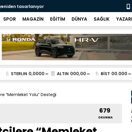
yeniden tasarlanıyor
Isparta'da r
atmosferiyle
SPOR
MAGAZİN
EĞİTİM
DÜNYA
SAĞLIK
YAZAR
STERLIN
0,0000
ALTIN
000,00
BİST
00.000
ere “Memleket Yolu” Desteği
679
OKUNMA
tçilere “Memleket