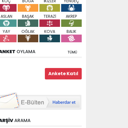
KOÇ
BOĞA
İKİZLER
YENGEÇ
ASLAN
BAŞAK
TERAZİ
AKREP
YAY
OĞLAK
KOVA
BALIK
ANKET
OYLAMA
TÜMÜ
ARŞİV
ARAMA