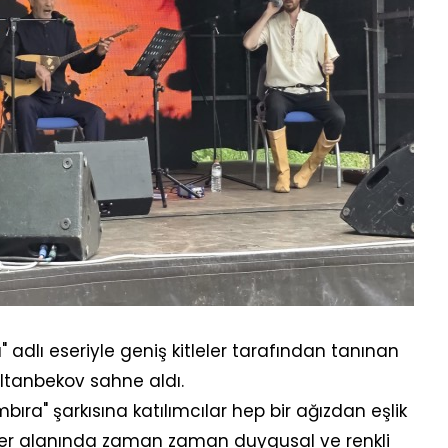
adlı eseriyle geniş kitleler tarafından tanınan
ultanbekov sahne aldı.
ıra" şarkısına katılımcılar hep bir ağızdan eşlik
ser alanında zaman zaman duygusal ve renkli