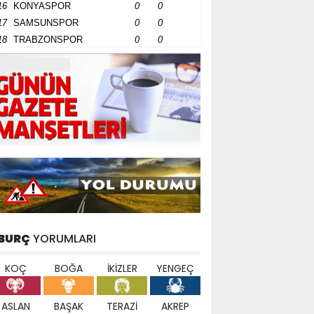
16
KONYASPOR
0
0
17
SAMSUNSPOR
0
0
18
TRABZONSPOR
0
0
BURÇ
YORUMLARI
KOÇ
BOĞA
İKİZLER
YENGEÇ
ASLAN
BAŞAK
TERAZİ
AKREP