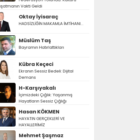
şatmanın Vakti Geldi
Oktay İyisaraç
HADSİZLİĞİN MAKAMLA İMTİHANI…
Müslüm Taş
Bayramın Hatırlattıkları
Kübra Keçeci
Ekranın Sessiz Bedeli: Dijital
Demans
H-Karşıyakalı
İçimizdeki Çığlık: Yaşanmış
Hayatların Sessiz Çığlığı
Hasan KÖKMEN
HAYATIN GERÇEKLERİ VE
HAYALLERİMİZ
Mehmet Şaşmaz