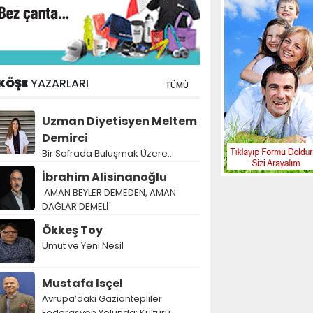
KÖŞE
YAZARLARI
TÜMÜ
Uzman Diyetisyen Meltem
Demirci
Bir Sofrada Buluşmak Üzere…
İbrahim Alisinanoğlu
AMAN BEYLER DEMEDEN, AMAN
DAĞLAR DEMELİ
Ökkeş Toy
Umut ve Yeni Nesil
Mustafa Isçel
Avrupa’daki Gaziantepliler
Federasyon Yolunda: Kültürü