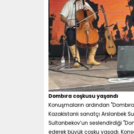
Dombıra coşkusu yaşandı
Konuşmaların ardından "Dombıra" 
Kazakistanlı sanatçı Arslanbek S
Sultanbekov’un seslendirdiği "Domb
ederek büyük coşku yaşadı. Kon