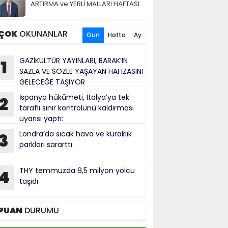
ARTIRMA ve YERLİ MALLARI HAFTASI
ÇOK
OKUNANLAR
Gün
Hafta
Ay
GAZİKÜLTÜR YAYINLARI, BARAK’IN
1
SAZLA VE SÖZLE YAŞAYAN HAFIZASINI
GELECEĞE TAŞIYOR
İspanya hükümeti, İtalya’ya tek
2
taraflı sınır kontrolünü kaldırması
uyarısı yaptı:
Londra’da sıcak hava ve kuraklık
3
parkları sararttı
THY temmuzda 9,5 milyon yolcu
4
taşıdı
PUAN
DURUMU