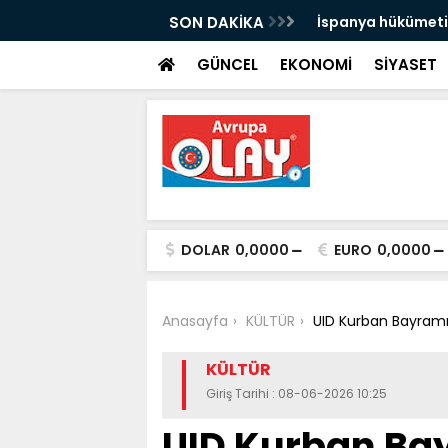
 yolcu taşıdı
SON DAKİKA
İspanya hükümeti, 
uyarısı yaptı:
GÜNCEL
EKONOMİ
SİYASET
DOLAR
0,0000
EURO
0,0000
Anasayfa
KÜLTÜR
UID Kurban Bayramı 
KÜLTÜR
Giriş Tarihi : 08-06-2026 10:25
UID Kurban Bay