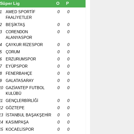
Süper Lig
O
P
1
AMED SPORTİF
0
0
FAALİYETLER
2
BEŞİKTAŞ
0
0
3
CORENDON
0
0
ALANYASPOR
4
ÇAYKUR RİZESPOR
0
0
5
ÇORUM
0
0
6
ERZURUMSPOR
0
0
7
EYÜPSPOR
0
0
8
FENERBAHÇE
0
0
9
GALATASARAY
0
0
10
GAZİANTEP FUTBOL
0
0
KULÜBÜ
11
GENÇLERBİRLİĞİ
0
0
12
GÖZTEPE
0
0
13
İSTANBUL BAŞAKŞEHİR
0
0
14
KASIMPAŞA
0
0
15
KOCAELİSPOR
0
0