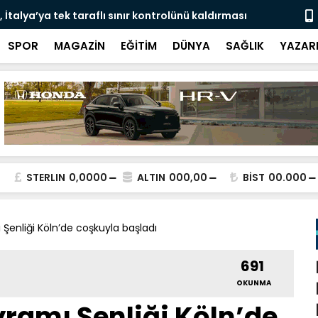
İtalya’ya tek taraflı sınır kontrolünü kaldırması
Londra’da s
SPOR
MAGAZİN
EĞİTİM
DÜNYA
SAĞLIK
YAZAR
STERLIN
0,0000
ALTIN
000,00
BİST
00.000
Şenliği Köln’de coşkuyla başladı
691
OKUNMA
ramı Şenliği Köln’de