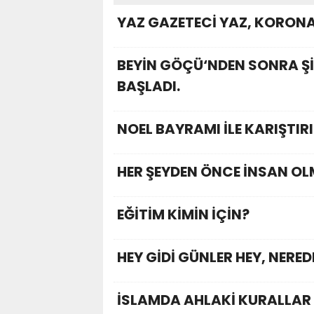
YAZ GAZETECİ YAZ, KORONA’
BEYİN GÖÇÜ‘NDEN SONRA ŞİM
BAŞLADI.
NOEL BAYRAMI İLE KARIŞTIR
HER ŞEYDEN ÖNCE İNSAN O
EĞİTİM KİMİN İÇİN?
HEY GİDİ GÜNLER HEY, NERE
İSLAMDA AHLAKİ KURALLAR 