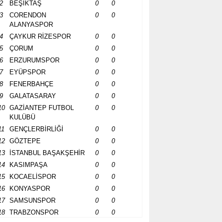
2
BEŞİKTAŞ
0
0
3
CORENDON
0
0
ALANYASPOR
4
ÇAYKUR RİZESPOR
0
0
5
ÇORUM
0
0
6
ERZURUMSPOR
0
0
7
EYÜPSPOR
0
0
8
FENERBAHÇE
0
0
9
GALATASARAY
0
0
10
GAZİANTEP FUTBOL
0
0
KULÜBÜ
11
GENÇLERBİRLİĞİ
0
0
12
GÖZTEPE
0
0
13
İSTANBUL BAŞAKŞEHİR
0
0
14
KASIMPAŞA
0
0
15
KOCAELİSPOR
0
0
16
KONYASPOR
0
0
17
SAMSUNSPOR
0
0
18
TRABZONSPOR
0
0