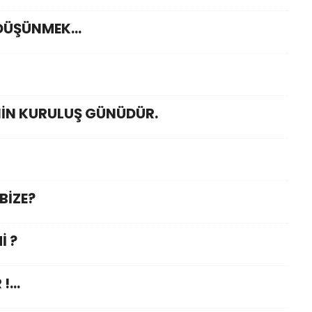
DÜŞÜNMEK...
,NİN KURULUŞ GÜNÜDÜR.
BİZE?
İ ?
...