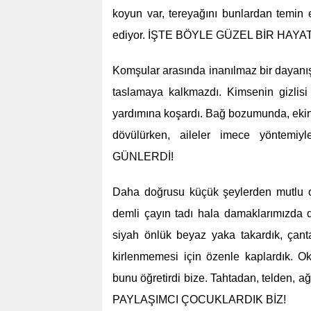
koyun var, tereyağını bunlardan temin 
ediyor. İŞTE BÖYLE GÜZEL BİR HAYAT
Komşular arasında inanılmaz bir dayanı
taslamaya kalkmazdı. Kimsenin gizlisi 
yardımına koşardı. Bağ bozumunda, ekin e
dövülürken, aileler imece yöntemi
GÜNLERDİ!
Daha doğrusu küçük şeylerden mutlu olm
demli çayın tadı hala damaklarımızda du
siyah önlük beyaz yaka takardık, çanta
kirlenmemesi için özenle kaplardık. Ok
bunu öğretirdi bize. Tahtadan, telden,
PAYLAŞIMCI ÇOCUKLARDIK BİZ!