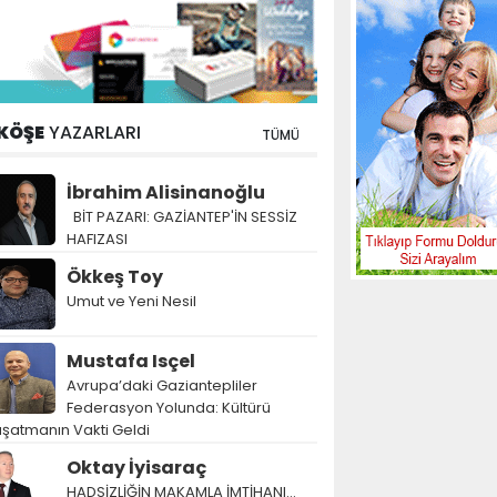
KÖŞE
YAZARLARI
TÜMÜ
İbrahim Alisinanoğlu
BİT PAZARI: GAZİANTEP'İN SESSİZ
HAFIZASI
Ökkeş Toy
Umut ve Yeni Nesil
Mustafa Isçel
Avrupa’daki Gaziantepliler
Federasyon Yolunda: Kültürü
şatmanın Vakti Geldi
Oktay İyisaraç
HADSİZLİĞİN MAKAMLA İMTİHANI…