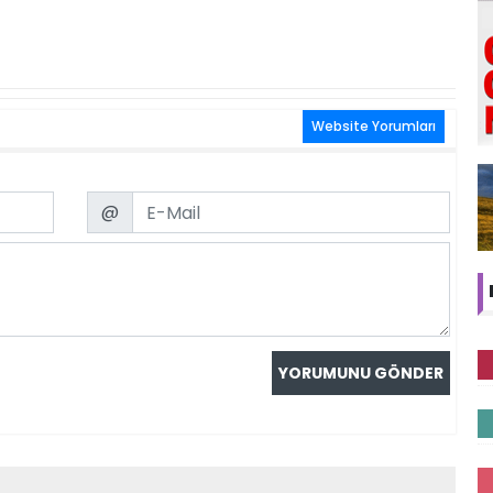
Website Yorumları
Email
@