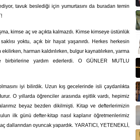
ediyor, tavuk beslediği için yumurtasını da buradan temin
!
şma, kimse aç ve açıkta kalmazdı. Kimse kimseye üstünlük
saklısı yoktu, açık bir hayat yaşanırdı. Herkes herkesin
kilirken, harman kaldırılırken, bulgur kaynatılırken, yarma
yle birbirlerine yardım ederlerdi. O GÜNLER MUTLU
asını iyi bilirdik. Uzun kış gecelerinde isli çaydanlıkta
rur. O yıllarda öğrenciler arasında eşitlik vardı, hepimiz
larımız beyaz bezden dikilmişti. Kitap ve defterlerimizin
ulun ilk günü defter-kitap nasıl kaplanır öğretmenlerimiz
 ağaç dallarından oyuncak yapardık. YARATICI, YETENEKLİ,