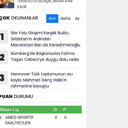
TEKNOLOJİ DEĞİŞİR, İNSAN AYNI
KALIR
ÇOK
OKUNANLAR
Gün
Hafta
Ay
Sıla Yolu Girişimi Karşılık Buldu:
1
Sırbistan'ın Ardından
Macaristan'dan da Karaahmetoğlu
e Ahmetović'e Resmî Yanıt Geldi
Nürnberg’de Başkonsolos Fatma
2
Taşan Cebeci’ye duygu dolu veda
Hannover Türk toplumunun acı
3
kaybı: Mehmet Genç Hakk'ın
rahmetine kavuştu
PUAN
DURUMU
Süper Lig
O
P
1
AMED SPORTİF
0
0
FAALİYETLER