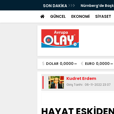
k Buldu: Sırbistan'ın Ardından
SON DAKİKA
Nürnberg’de Başk
ahmetoğlu ve Ahmetović'e Resmî Yanıt
GÜNCEL
EKONOMİ
SİYASET
DOLAR
0,0000
EURO
0,0000
Kudret Erdem
Giriş Tarihi : 06-11-2022 23:07
HAYAT ESKİDEN 