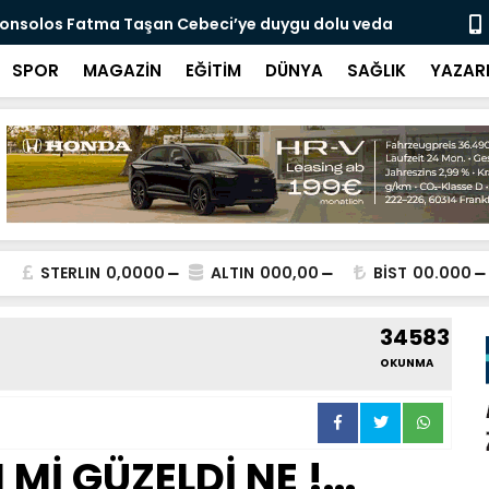
onsolos Fatma Taşan Cebeci’ye duygu dolu veda
Hannover T
rahmetine 
SPOR
MAGAZİN
EĞİTİM
DÜNYA
SAĞLIK
YAZAR
STERLIN
0,0000
ALTIN
000,00
BİST
00.000
34583
OKUNMA
Mİ GÜZELDİ NE !...