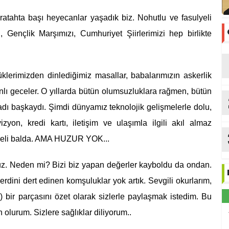
karatahta başı heyecanlar yaşadık biz. Nohutlu ve fasulyeli
, Gençlik Marşımızı, Cumhuriyet Şiirlerimizi hep birlikte
lerimizden dinlediğimiz masallar, babalarımızın askerlik
v
nlı geceler. O yıllarda bütün olumsuzluklara rağmen, bütün
adı başkaydı. Şimdi dünyamız teknolojik gelişmelerle dolu,
vizyon, kredi kartı, iletişim ve ulaşımla ilgili akıl almaz
bir eli balda. AMA HUZUR YOK...
ruz. Neden mi? Bizi biz yapan değerler kayboldu da ondan.
derdini dert edinen komşuluklar yok artık. Sevgili okurlarım,
) bir parçasını özet olarak sizlerle paylaşmak istedim. Bu
lurum. Sizlere sağlıklar diliyorum..