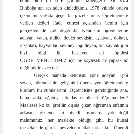
emin olun bu süre gönüllü köleliğe!!! Ali Rıza
Binboğa’nın sesinden dinlediğimiz 1978 yılında ortaya
çıkan bir şarkıda geçer bu güzel cümle. Öğretmenlere
verilen değeri ifade etmesi açısından benim için
gerçekten de çok değerlidir. Kendisini öğrencilerine
adayan, vatan, millet, devlet sevgisini aşılayan, doğayı,
insanları, hayvanları sevmeyi öğütleyen, bir kaynak gibi
bizi bilgi ile besleyen eli öpülesi
ÖĞRETMENLERİMİZ için ne söylesek ne yapsak az
değil midir sizce de?
Gerçek manada kendisini işine adayan, işini
seven, öğrencisinin gelişimini önemseyen öğretmenlere
kurdum bu cümlelerimi! Öğrencisine gerektiğinde ana,
baba, abla, ağabey, arkadaş olabilecek öğretmenlere!
Maalesef ki; bu profilin dışına çıkan öğretmen sıfatının
arkasına gizlenen art niyetli insanlarda yok değil
malumunuz, her meslekte olduğu gibi, bu kutsal
meslekte de çürük meyveler mutlaka olacaktır. Önemli