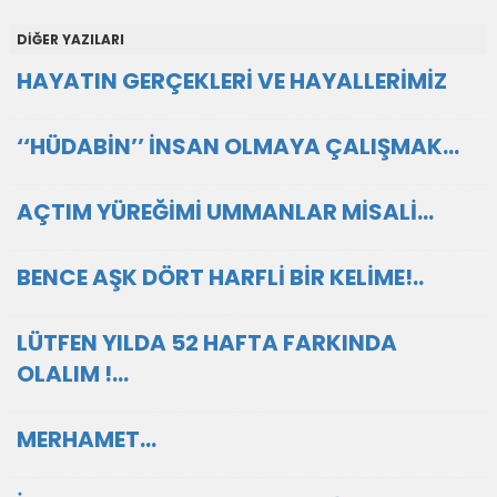
DİĞER YAZILARI
HAYATIN GERÇEKLERİ VE HAYALLERİMİZ
‘‘HÜDABİN’’ İNSAN OLMAYA ÇALIŞMAK…
AÇTIM YÜREĞİMİ UMMANLAR MİSALİ…
BENCE AŞK DÖRT HARFLİ BİR KELİME!..
LÜTFEN YILDA 52 HAFTA FARKINDA
OLALIM !…
MERHAMET…