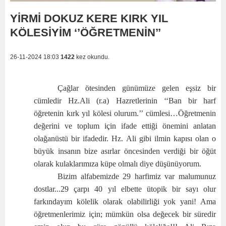
YİRMİ DOKUZ KERE KIRK YIL
KÖLESİYİM ‘’ÖĞRETMENİN’’
26-11-2024 18:03
1422
kez okundu.
Çağlar ötesinden günümüze gelen eşsiz bir
cümledir Hz.Ali (r.a) Hazretlerinin ‘‘Ban bir harf
öğretenin kırk yıl kölesi olurum.’’ cümlesi…Öğretmenin
değerini ve toplum için ifade ettiği önemini anlatan
olağanüstü bir ifadedir. Hz. Ali gibi ilmin kapısı olan o
büyük insanın bize asırlar öncesinden verdiği bir öğüt
olarak kulaklarımıza küpe olmalı diye düşünüyorum.
Bizim alfabemizde 29 harfimiz var malumunuz
dostlar...29 çarpı 40 yıl elbette ütopik bir sayı olur
farkındayım kölelik olarak olabilirliği yok yani! Ama
öğretmenlerimiz için; mümkün olsa değecek bir süredir