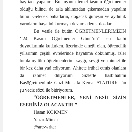
baş tacı yapalım. Bu inşanın temel taşının öğretmenler
olduğu bilinci de asla aklımızdan çıkarmadan yapalım
bunu! Gelecek baharların, doğacak güneşin ve aydınlık
yarınların hayalini kurmaya devam ederek dostlar…
Bu vesile ile bütün ÖĞRETMENLERİMİZİN
‘’24 Kasım Öğretmenler Günü’nü’’ en kalbi
duygularımla kutlarken, üzerimde emeği olan, öğrencilik
yıllarımın çeşitli evrelerinde hayatıma dokunmuş, izler
bırakmış tüm öğretmenlerimi saygı, sevgi ve minnet ile
bir kez daha yad ediyorum. Ahirete irtihal etmiş olanlara
da rahmet diliyorum. Sizlerle hasbihalimi
Başöğretmenimiz Gazi Mustafa Kemal ATATÜRK’ ün
şu veciz sözü ile bitiriyorum.
‘’
ÖĞRETMENLER, YENİ NESİL SİZİN
ESERİNİZ OLACAKTIR.’’
Hasan KÖKMEN
Yazar-Mimar
@arc-writer