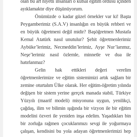
olan bu art niyetli insanları o kutsal eğitim ordusu içinden
ayıklamaktır diye düşünüyorum.
Önümüzde o kadar güzel örnekler var ki! Başta
Peygamberimiz (S.A.V) insanlığın en büyük rehberi ve
en büyük öğretmeni değil midir? Başöğretmen Mustafa
Kemal Atatürk nasıl unutulur? Şehit öğretmenlerimiz
Aybüke’lerimiz, Necmeddin’lerimiz, Ayşe Nur’larımız,
Neşe’lerimiz nasıl özlemle, minnetle ve dua ile
hatırlanmaz?
Gelin hak ettikleri değeri verelim
öğretmenlerimize ve eğitim sistemimizi artık sağlam bir
zemine oturtalım Ülke olarak. Her eğitim-öğretim yılında
değişen bir sistem yerine gerçek manada stabil, Türkiye
Yüzyılı (maarif modeli) misyonuna uygun, yenilikçi,
çağdaş, ilim ve bilimin ışığında bir vizyon ile bir eğitim
modelini özveri ile yeniden inşa edelim. Yaşadıkları bin
bir zorluğa rağmen çocuklarımızı sevgi ile yoğurmaya
çalışan, kendisini bu yola adayan öğretmenlerimizi hep