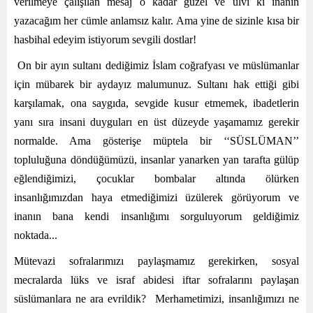
verilmeye çalışılan mesaj o kadar güzel ve ulvi ki inanın
yazacağım her cümle anlamsız kalır. Ama yine de sizinle kısa bir
hasbihal edeyim istiyorum sevgili dostlar!
On bir ayın sultanı dediğimiz İslam coğrafyası ve müslümanlar
için mübarek bir aydayız malumunuz. Sultanı hak ettiği gibi
karşılamak, ona saygıda, sevgide kusur etmemek, ibadetlerin
yanı sıra insani duyguları en üst düzeyde yaşamamız gerekir
normalde. Ama gösterişe müptela bir ‘‘SÜSLÜMAN’’
topluluğuna döndüğümüzü, insanlar yanarken yan tarafta gülüp
eğlendiğimizi, çocuklar bombalar altında ölürken
insanlığımızdan haya etmediğimizi üzülerek görüyorum ve
inanın bana kendi insanlığımı sorguluyorum geldiğimiz
noktada...
Mütevazi sofralarımızı paylaşmamız gerekirken, sosyal
mecralarda lüks ve israf abidesi iftar sofralarını paylaşan
süslümanlara ne ara evrildik? Merhametimizi, insanlığımızı ne