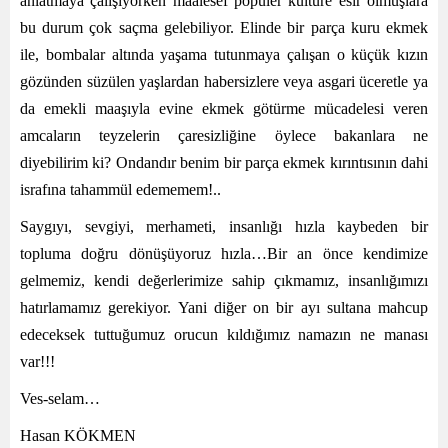
anlatmaya çalışıyorken maalesef popüler kültüre esir olmuşlara
bu durum çok saçma gelebiliyor. Elinde bir parça kuru ekmek
ile, bombalar altında yaşama tutunmaya çalışan o küçük kızın
gözünden süzülen yaşlardan habersizlere veya asgari üceretle ya
da emekli maaşıyla evine ekmek götürme mücadelesi veren
amcaların teyzelerin çaresizliğine öylece bakanlara ne
diyebilirim ki? Ondandır benim bir parça ekmek kırıntısının dahi
israfına tahammül edememem!..
Saygıyı, sevgiyi, merhameti, insanlığı hızla kaybeden bir
topluma doğru dönüşüyoruz hızla…Bir an önce kendimize
gelmemiz, kendi değerlerimize sahip çıkmamız, insanlığımızı
hatırlamamız gerekiyor. Yani diğer on bir ayı sultana mahcup
edeceksek tuttuğumuz orucun kıldığımız namazın ne manası
var!!!
Ves-selam…
Hasan KÖKMEN