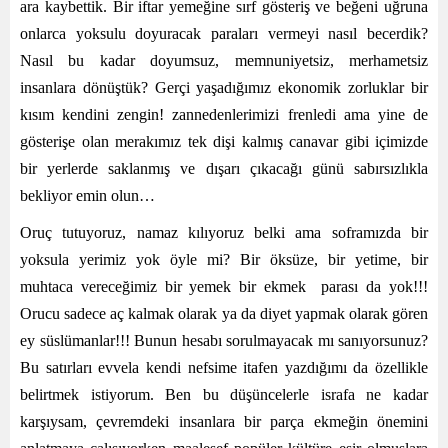
ara kaybettik. Bir iftar yemeğine sırf gösteriş ve beğeni uğruna
onlarca yoksulu doyuracak paraları vermeyi nasıl becerdik?
Nasıl bu kadar doyumsuz, memnuniyetsiz, merhametsiz
insanlara dönüştük? Gerçi yaşadığımız ekonomik zorluklar bir
kısım kendini zengin! zannedenlerimizi frenledi ama yine de
gösterişe olan merakımız tek dişi kalmış canavar gibi içimizde
bir yerlerde saklanmış ve dışarı çıkacağı günü sabırsızlıkla
bekliyor emin olun…
Oruç tutuyoruz, namaz kılıyoruz belki ama soframızda bir
yoksula yerimiz yok öyle mi? Bir öksüze, bir yetime, bir
muhtaca vereceğimiz bir yemek bir ekmek parası da yok!!!
Orucu sadece aç kalmak olarak ya da diyet yapmak olarak gören
ey süslümanlar!!! Bunun hesabı sorulmayacak mı sanıyorsunuz?
Bu satırları evvela kendi nefsime itafen yazdığımı da özellikle
belirtmek istiyorum. Ben bu düşüncelerle israfa ne kadar
karşıysam, çevremdeki insanlara bir parça ekmeğin önemini