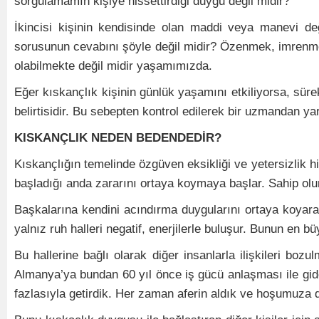
sorgulamamın kişiye hissettirdiği duygu değil midir?
İkincisi kişinin kendisinde olan maddi veya manevi değ
sorusunun cevabını şöyle değil midir? Özenmek, imrenmek v
olabilmekte değil midir yaşamımızda.
Eğer kıskançlık kişinin günlük yaşamını etkiliyorsa, süre
belirtisidir. Bu sebepten kontrol edilerek bir uzmandan 
KISKANÇLIK NEDEN BEDENDEDİR?
Kıskançlığın temelinde özgüven eksikliği ve yetersizlik h
başladığı anda zararını ortaya koymaya başlar. Sahip olun
Başkalarına kendini acındırma duygularını ortaya koyara
yalnız ruh halleri negatif, enerjilerle buluşur. Bunun en b
Bu hallerine bağlı olarak diğer insanlarla ilişkileri bo
Almanya’ya bundan 60 yıl önce iş gücü anlaşması ile giden
fazlasıyla getirdik. Her zaman aferin aldık ve hoşumuza da