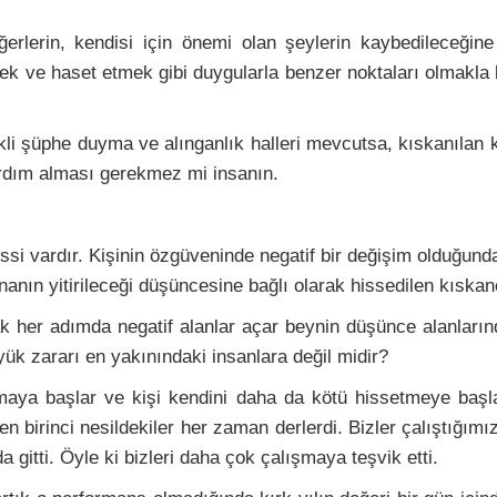
erlerin, kendisi için önemi olan şeylerin kaybedileceğin
e haset etmek gibi duygularla benzer noktaları olmakla birl
kli şüphe duyma ve alınganlık halleri mevcutsa, kıskanılan k
yardım alması gerekmez mi insanın.
issi vardır. Kişinin özgüveninde negatif bir değişim olduğun
anın yitirileceği düşüncesine bağlı olarak hissedilen kıskan
k her adımda negatif alanlar açar beynin düşünce alanlarınd
üyük zararı en yakınındaki insanlara değil midir?
zulmaya başlar ve kişi kendini daha da kötü hissetmeye başla
 birinci nesildekiler her zaman derlerdi. Bizler çalıştığımız
 gitti. Öyle ki bizleri daha çok çalışmaya teşvik etti.