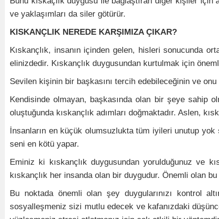
Bunu kıskaçlık duygusu ile bağlaştıran diğer kişiler için 
ve yaklaşımları da siler götürür.
KISKANÇLIK NEREDE KARŞIMIZA ÇIKAR?
Kıskançlık, insanın içinden gelen, hisleri sonucunda o
elinizdedir. Kıskançlık duygusundan kurtulmak için önemli
Sevilen kişinin bir başkasını tercih edebileceğinin ve o
Kendisinde olmayan, başkasında olan bir şeye sahip olma
oluştuğunda kıskançlık adımları doğmaktadır. Aslen, kıskan
İnsanların en küçük olumsuzlukta tüm iyileri unutup yok s
seni en kötü yapar.
Eminiz ki kıskançlık duygusundan yorulduğunuz ve kıs
kıskançlık her insanda olan bir duygudur. Önemli olan bu
Bu noktada önemli olan şey duygularınızı kontrol alt
sosyalleşmeniz sizi mutlu edecek ve kafanızdaki düşüncel