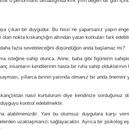
artık o performans olmadığında kırk yılın değeri bir gün içind
rtaya çıkan bir duygudur. Bu hissi ne yaparsanız yapın en
 olan nokta kıskançlığın altından yatan korkuları fark edebil
nu daha fazla sevebileceğini düşündüğün anda başlamaz mı?
 isteğine sahip olunca. Anne, baba gibi figürlerin sahipl
ç insanların kendilerinin hasta bir ruha sahip olduklarının f
ayması, yıllarca birinin yanında olmanız bir anda önemini y
kançlıktan nasıl kurtulurum diye kendinize sorduğunuz d
 duyguyu kontrol edebilmektir.
ına alabilmenizdir. Yani bu olumsuz duygulara karşı ver
erden uzaklaşmanızı sağlayacaktır. Ayrıca bir psikolog eşl