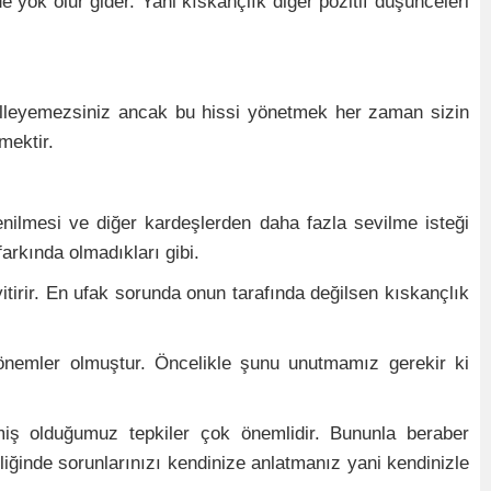
e yok olur gider. Yani kıskançlık diğer pozitif düşünceleri
gelleyemezsiniz ancak bu hissi yönetmek her zaman sizin
mektir.
enilmesi ve diğer kardeşlerden daha fazla sevilme isteği
arkında olmadıkları gibi.
itirir. En ufak sorunda onun tarafında değilsen kıskançlık
önemler olmuştur. Öncelikle şunu unutmamız gerekir ki
miş olduğumuz tepkiler çok önemlidir. Bununla beraber
iğinde sorunlarınızı kendinize anlatmanız yani kendinizle