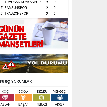
16
TÜMOSAN KONYASPOR
0
0
17
SAMSUNSPOR
0
0
18
TRABZONSPOR
0
0
BURÇ
YORUMLARI
KOÇ
BOĞA
İKİZLER
YENGEÇ
ASLAN
BAŞAK
TERAZİ
AKREP