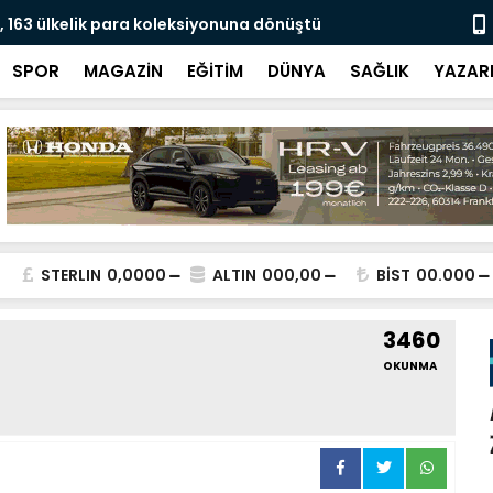
u, 163 ülkelik para koleksiyonuna dönüştü
Dünya nüfus
değişikliğin
SPOR
MAGAZİN
EĞİTİM
DÜNYA
SAĞLIK
YAZAR
STERLIN
0,0000
ALTIN
000,00
BİST
00.000
3460
OKUNMA