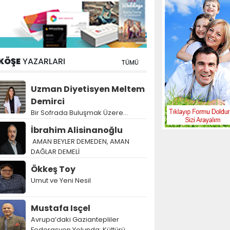
KÖŞE
YAZARLARI
TÜMÜ
Uzman Diyetisyen Meltem
Demirci
Bir Sofrada Buluşmak Üzere…
İbrahim Alisinanoğlu
AMAN BEYLER DEMEDEN, AMAN
DAĞLAR DEMELİ
Ökkeş Toy
Umut ve Yeni Nesil
Mustafa Isçel
Avrupa’daki Gaziantepliler
Federasyon Yolunda: Kültürü