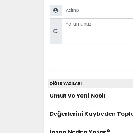
Name
Comment
DİĞER YAZILARI
Umut ve Yeni Nesil
Değerlerini Kaybeden Top
İnsan Neden Yaşar?