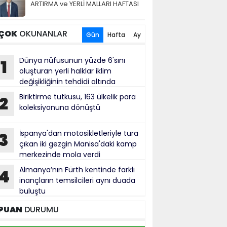
ARTIRMA ve YERLİ MALLARI HAFTASI
ÇOK
OKUNANLAR
Gün
Hafta
Ay
Dünya nüfusunun yüzde 6'sını
1
oluşturan yerli halklar iklim
değişikliğinin tehdidi altında
Biriktirme tutkusu, 163 ülkelik para
2
koleksiyonuna dönüştü
İspanya'dan motosikletleriyle tura
3
çıkan iki gezgin Manisa'daki kamp
merkezinde mola verdi
Almanya’nın Fürth kentinde farklı
4
inançların temsilcileri aynı duada
buluştu
PUAN
DURUMU