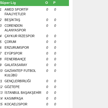
Süper Lig
O
P
1
AMED SPORTİF
0
0
FAALİYETLER
2
BEŞİKTAŞ
0
0
3
CORENDON
0
0
ALANYASPOR
4
ÇAYKUR RİZESPOR
0
0
5
ÇORUM
0
0
6
ERZURUMSPOR
0
0
7
EYÜPSPOR
0
0
8
FENERBAHÇE
0
0
9
GALATASARAY
0
0
10
GAZİANTEP FUTBOL
0
0
KULÜBÜ
11
GENÇLERBİRLİĞİ
0
0
12
GÖZTEPE
0
0
13
İSTANBUL BAŞAKŞEHİR
0
0
14
KASIMPAŞA
0
0
15
KOCAELİSPOR
0
0