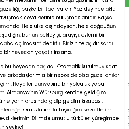
. Her mevsimin kendine özgü güzellikleri vardır
zelliği, başka bir tadı vardır. Yaz deyince akla
ine kavuşmak, sevdiklerinle buluşmak anıdır. Başka
 zamanda. Hele ülke dışındaysan, hele doğduğun
şadığın, bunun bekleyişi, arayışı, özlemi bir
 daha açılmasın” dedirtir. Bir izin telaşıdır sarar
şka bir heyecan yaşatır insana.
de bu heyecan başladı. Otomatik kurulmuş saat
 ve arkadaşlarımla bir nepze de olsa güzel anılar
çimi. Hayeller dünyasına bir yolculuk yapar
ım, Almanya’nın Würzburg kentine geldiğim
ünle yarın arasında gidip geldim kısacası.
eleceğe. Omuzlarımda taşıdığım sevdiklerimin
sevdiklerimin. Dilimde umutlu türküler, yüreğimde
 sevinci.