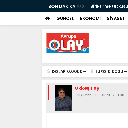
de farklı inançların temsilcileri aynı duada
SON DAKİKA
Biriktirme tutkus
GÜNCEL
EKONOMİ
SİYASET
DOLAR
0,0000
EURO
0,0000
Ökkeş Toy
Giriş Tarihi : 10-06-2017 18:00