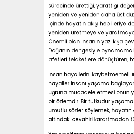
sürecinde ürettiği, yarattığı değe
yeniden ve yeniden daha üst düze
içinde hayatın akışı hep ileriye d
yeniden üretmeye ve yaratmaya ta
Önemli olan insanın yazı kışa çe
Doğanın dengesiyle oynamamalı 
afetleri felaketlere dönüştüren, t
İnsan hayallerini kaybetmemeli. 
hayaller insanı yaşama bağlayand
uğruna mücadele etmesi onun yaş
bir özlemdir. Bir tutkudur yaşam
umutlu sözler söylemek, hayatın 
altındaki cevahiri karartmadan t