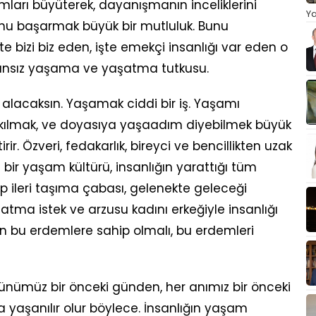
ları büyüterek, dayanışmanın inceliklerini
Ya
Bunu başarmak büyük bir mutluluk. Bunu
te bizi biz eden, işte emekçi insanlığı var eden o
ansız yaşama ve yaşatma tutkusu.
e alacaksın. Yaşamak ciddi bir iş. Yaşamı
 kılmak, ve doyasıya yaşaadım diyebilmek büyük
rir. Özveri, fedakarlık, bireyci ve bencillikten uzak
bir yaşam kültürü, insanlığın yarattığı tüm
 ileri taşıma çabası, gelenekte geleceği
tma istek ve arzusu kadını erkeğiyle insanlığı
an bu erdemlere sahip olmalı, bu erdemleri
 günümüz bir önceki günden, her anımız bir önceki
 yaşanılır olur böylece. İnsanlığın yaşam