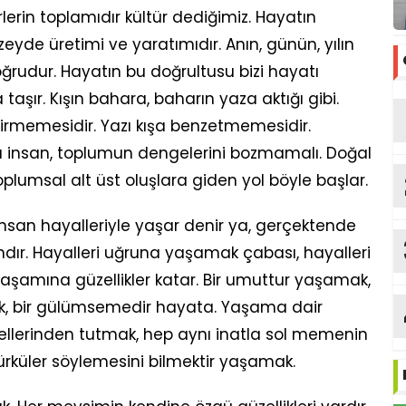
rlerin toplamıdır kültür dediğimiz. Hayatın
yde üretimi ve yaratımıdır. Anın, günün, yılın
oğrudur. Hayatın bu doğrultusu bizi hayatı
şır. Kışın bahara, baharın yaza aktığı gibi.
virmemesidir. Yazı kışa benzetmemesidir.
insan, toplumun dengelerini bozmamalı. Doğal
oplumsal alt üst oluşlara giden yol böyle başlar.
İnsan hayalleriyle yaşar denir ya, gerçektende
ır. Hayalleri uğruna yaşamak çabası, hayalleri
amına güzellikler katar. Bir umuttur yaşamak,
ak, bir gülümsemedir hayata. Yaşama dair
ellerinden tutmak, hep aynı inatla sol memenin
ürküler söylemesini bilmektir yaşamak.