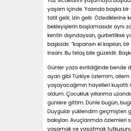
Yaz sıcaklarını yaşamaya başladık
yaşam içinde. Yazında başka bir gü
tatil gelir, izin gelir. Özledikler
bekleyişlerin başlamasıdır aynı
kentin dışındaysan, gurbetlikse ya
başkadır. “kapansın el kapıları, bir
insanı. Bu telaş bile güzeldir. Ba
Günler yaza evrildiğinde bende 
ayarı gibi Türkiye özlemim, ailem
yaşayacağımın hayelleri kuşattı i
oldum. Çocukluk yıllarıma uzand
günlere gittim. Dünle bugün, bug
Duygular yüklendim geçmişten g
bakışları. Avuçlarımda özlemleri 
yaşamak ve yaşatmak tutkusunun