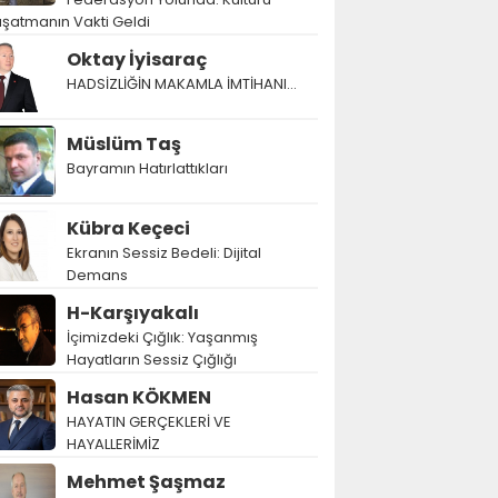
şatmanın Vakti Geldi
Oktay İyisaraç
HADSİZLİĞİN MAKAMLA İMTİHANI…
Müslüm Taş
Bayramın Hatırlattıkları
Kübra Keçeci
Ekranın Sessiz Bedeli: Dijital
Demans
H-Karşıyakalı
İçimizdeki Çığlık: Yaşanmış
Hayatların Sessiz Çığlığı
Hasan KÖKMEN
HAYATIN GERÇEKLERİ VE
HAYALLERİMİZ
Mehmet Şaşmaz