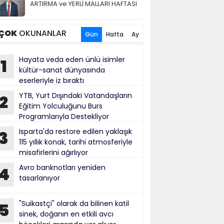
ARTIRMA ve YERLİ MALLARI HAFTASI
ÇOK
OKUNANLAR
Gün
Hafta
Ay
Hayata veda eden ünlü isimler
1
kültür-sanat dünyasında
eserleriyle iz bıraktı
YTB, Yurt Dışındaki Vatandaşların
2
Eğitim Yolculuğunu Burs
Programlarıyla Destekliyor
Isparta'da restore edilen yaklaşık
3
115 yıllık konak, tarihi atmosferiyle
misafirlerini ağırlıyor
Avro banknotları yeniden
4
tasarlanıyor
"Suikastçi" olarak da bilinen katil
5
sinek, doğanın en etkili avcı