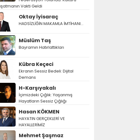
şatmanın Vakti Geldi
Oktay İyisaraç
HADSİZLİĞİN MAKAMLA İMTİHANI…
Müslüm Taş
Bayramın Hatırlattıkları
Kübra Keçeci
Ekranın Sessiz Bedeli: Dijital
Demans
H-Karşıyakalı
İçimizdeki Çığlık: Yaşanmış
Hayatların Sessiz Çığlığı
Hasan KÖKMEN
HAYATIN GERÇEKLERİ VE
HAYALLERİMİZ
Mehmet Şaşmaz