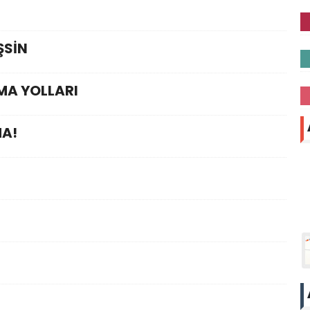
ŞSİN
MA YOLLARI
MA!