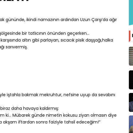
ak gününde, ikindi namazının ardından Uzun Çarşı’da ağır
ölgesinde bir tatlıcının önünden geçerken...
arşısında altın gibi parlayan, sıcacık pisik daşşağı,halka
ğı sarıvermiş.
le iştahla bakmak mekruhtur, nefsine uyup da sevabını
iraz daha havaya kaldırmış:
m ki… Mübarek günde nimetin kokusu ziyan olmasın diye
 akşam iftardan sonra faiziyle tahsil edeceğim!”