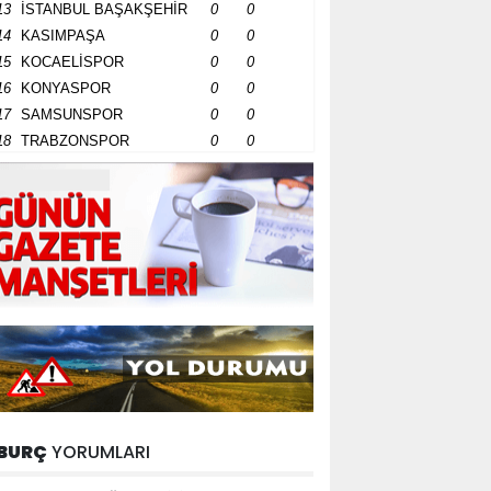
13
İSTANBUL BAŞAKŞEHİR
0
0
14
KASIMPAŞA
0
0
15
KOCAELİSPOR
0
0
16
KONYASPOR
0
0
17
SAMSUNSPOR
0
0
18
TRABZONSPOR
0
0
BURÇ
YORUMLARI