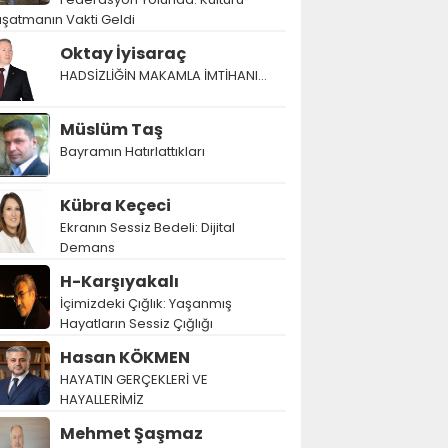
şatmanın Vakti Geldi
Oktay İyisaraç
HADSİZLİĞİN MAKAMLA İMTİHANI…
Müslüm Taş
Bayramın Hatırlattıkları
Kübra Keçeci
Ekranın Sessiz Bedeli: Dijital
Demans
H-Karşıyakalı
İçimizdeki Çığlık: Yaşanmış
Hayatların Sessiz Çığlığı
Hasan KÖKMEN
HAYATIN GERÇEKLERİ VE
HAYALLERİMİZ
Mehmet Şaşmaz