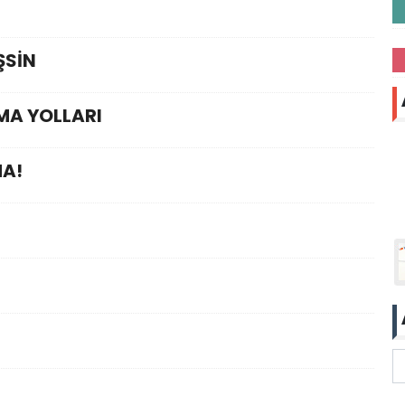
ŞSİN
MA YOLLARI
MA!