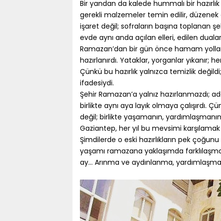
Bir yandan da kalede hummalı bir hazırlık y
gerekli malzemeler temin edilir, düzenek 
işaret değil; sofraların başına toplanan şe
evde aynı anda açılan elleri, edilen dualar
Ramazan’dan bir gün önce hamam yolları t
hazırlanırdı. Yataklar, yorganlar yıkanır; 
Çünkü bu hazırlık yalnızca temizlik değild
ifadesiydi.
Şehir Ramazan’a yalnız hazırlanmazdı; adet
birlikte aynı aya layık olmaya çalışırdı.
değil; birlikte yaşamanın, yardımlaşmanı
Gaziantep, her yıl bu mevsimi karşılamak i
Şimdilerde o eski hazırlıkların pek çoğun
yaşamı ramazana yaklaşımda farklılaşmal
ay… Arınma ve aydınlanma, yardımlaşma 