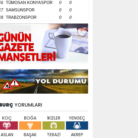
16
TÜMOSAN KONYASPOR
0
0
17
SAMSUNSPOR
0
0
18
TRABZONSPOR
0
0
BURÇ
YORUMLARI
KOÇ
BOĞA
İKİZLER
YENGEÇ
ASLAN
BAŞAK
TERAZİ
AKREP