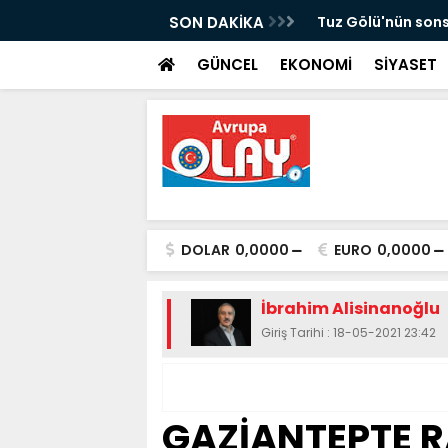
cü ismi Mehmet Genç son yolculuğuna
SON DAKİKA
Tuz Gölü'nün sons
GÜNCEL
EKONOMİ
SİYASET
DOLAR
0,0000
EURO
0,0000
İbrahim Alisinanoğlu
Giriş Tarihi : 18-05-2021 23:42
GAZİANTEPTE 