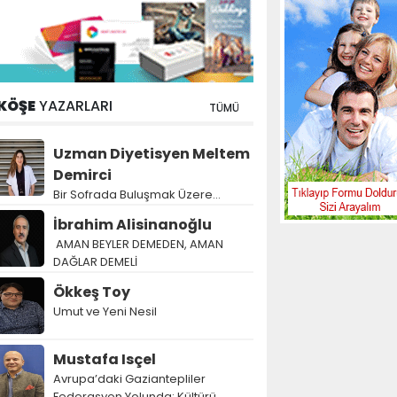
KÖŞE
YAZARLARI
TÜMÜ
Uzman Diyetisyen Meltem
Demirci
Bir Sofrada Buluşmak Üzere…
İbrahim Alisinanoğlu
AMAN BEYLER DEMEDEN, AMAN
DAĞLAR DEMELİ
Ökkeş Toy
Umut ve Yeni Nesil
Mustafa Isçel
Avrupa’daki Gaziantepliler
Federasyon Yolunda: Kültürü