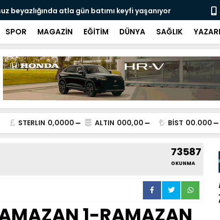
uz beyazlığında atla gün batımı keyfi yaşanıyor
Milli penta
SPOR
MAGAZİN
EĞİTİM
DÜNYA
SAĞLIK
YAZAR
STERLIN
0,0000
ALTIN
000,00
BİST
00.000
73587
OKUNMA
RAMAZAN 1-RAMAZAN