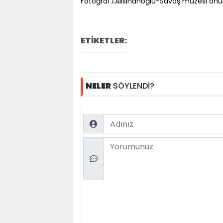
Fotoğraf.İ.Alisinanoğlu-Savaş müzesi önü
ETİKETLER:
NELER
SÖYLENDİ?
Name
Comment