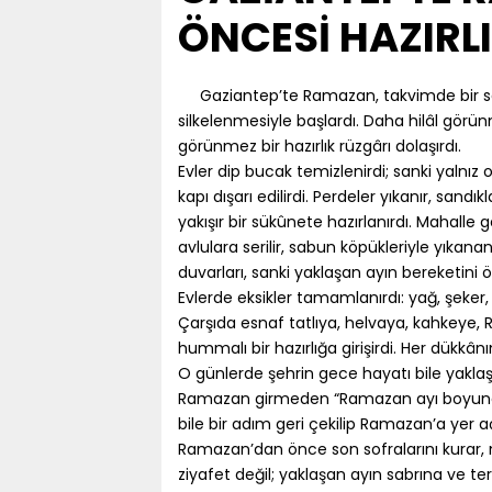
ÖNCESİ HAZIRL
Gaziantep’te Ramazan, takvimde bir sa
silkelenmesiyle başlardı. Daha hilâl görün
görünmez bir hazırlık rüzgârı dolaşırdı.
Evler dip bucak temizlenirdi; sanki yalnız
kapı dışarı edilirdi. Perdeler yıkanır, sandıkl
yakışır bir sükûnete hazırlanırdı. Mahalle g
avlulara serilir, sabun köpükleriyle yıkan
duvarları, sanki yaklaşan ayın bereketini ö
Evlerde eksikler tamamlanırdı: yağ, şeker, 
Çarşıda esnaf tatlıya, helvaya, kahkeye
hummalı bir hazırlığa girişirdi. Her dükkânı
O günlerde şehrin gece hayatı bile yakla
Ramazan girmeden “Ramazan ayı boyunca kap
bile bir adım geri çekilip Ramazan’a yer aç
Ramazan’dan önce son sofralarını kurar, ne
ziyafet değil; yaklaşan ayın sabrına ve t