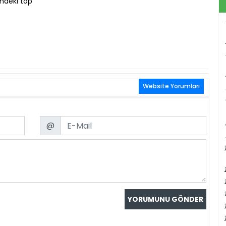
ndeki top
Website Yorumları
Email
@