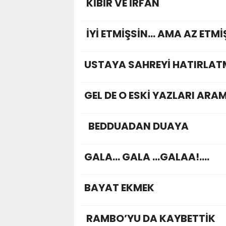
KİBİR VE İRFAN
İYİ ETMİŞSİN… AMA AZ ETMİ
USTAYA SAHREYİ HATIRLAT
GEL DE O ESKİ YAZLARI ARA
BEDDUADAN DUAYA
GALA… GALA …GALAA!....
BAYAT EKMEK
RAMBO’YU DA KAYBETTİK