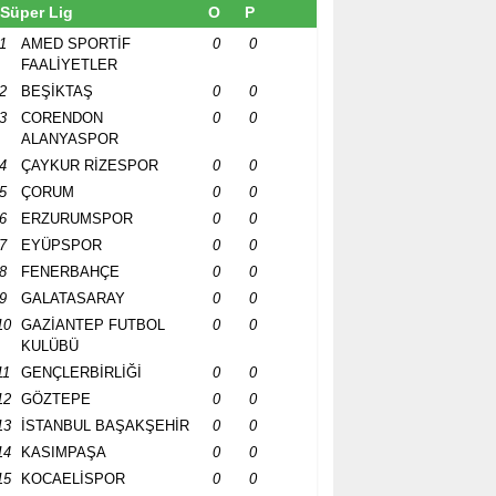
Süper Lig
O
P
1
AMED SPORTİF
0
0
FAALİYETLER
2
BEŞİKTAŞ
0
0
3
CORENDON
0
0
ALANYASPOR
4
ÇAYKUR RİZESPOR
0
0
5
ÇORUM
0
0
6
ERZURUMSPOR
0
0
7
EYÜPSPOR
0
0
8
FENERBAHÇE
0
0
9
GALATASARAY
0
0
10
GAZİANTEP FUTBOL
0
0
KULÜBÜ
11
GENÇLERBİRLİĞİ
0
0
12
GÖZTEPE
0
0
13
İSTANBUL BAŞAKŞEHİR
0
0
14
KASIMPAŞA
0
0
15
KOCAELİSPOR
0
0