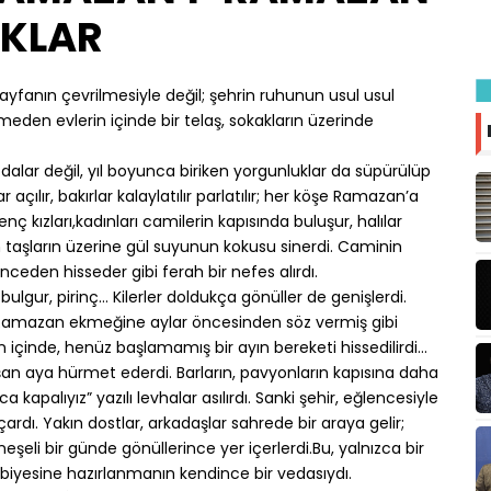
IKLAR
yfanın çevrilmesiyle değil; şehrin ruhunun usul usul
meden evlerin içinde bir telaş, sokakların üzerinde
 odalar değil, yıl boyunca biriken yorgunluklar da süpürülüp
ar açılır, bakırlar kalaylatılır parlatılır; her köşe Ramazan’a
enç kızları,kadınları camilerin kapısında buluşur, halılar
an taşların üzerine gül suyunun kokusu sinerdi. Caminin
nceden hisseder gibi ferah bir nefes alırdı.
bulgur, pirinç… Kilerler doldukça gönüller de genişlerdi.
, Ramazan ekmeğine aylar öncesinden söz vermiş gibi
n içinde, henüz başlamamış bir ayın bereketi hissedilirdi...
şan aya hürmet ederdi. Barların, pavyonların kapısına daha
alıyız” yazılı levhalar asılırdı. Sanki şehir, eğlencesiyle
ardı. Yakın dostlar, arkadaşlar sahrede bir araya gelir;
şeli bir günde gönüllerince yer içerlerdi.Bu, yalnızca bir
erbiyesine hazırlanmanın kendince bir vedasıydı.