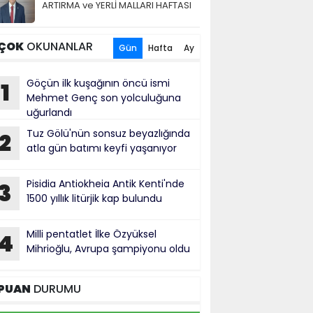
ARTIRMA ve YERLİ MALLARI HAFTASI
ÇOK
OKUNANLAR
Gün
Hafta
Ay
Göçün ilk kuşağının öncü ismi
1
Mehmet Genç son yolculuğuna
uğurlandı
Tuz Gölü'nün sonsuz beyazlığında
2
atla gün batımı keyfi yaşanıyor
Pisidia Antiokheia Antik Kenti'nde
3
1500 yıllık litürjik kap bulundu
Milli pentatlet İlke Özyüksel
4
Mihrioğlu, Avrupa şampiyonu oldu
PUAN
DURUMU