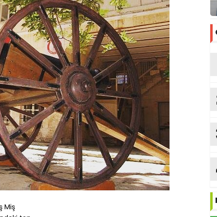
ş Miş