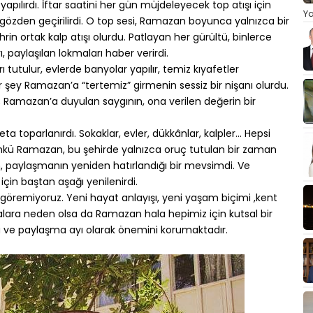
apılırdı. İftar saatini her gün müjdeleyecek top atışı için
Ya
gözden geçirilirdi. O top sesi, Ramazan boyunca yalnızca bir
hrin ortak kalp atışı olurdu. Patlayan her gürültü, binlerce
ı, paylaşılan lokmaları haber verirdi.
utulur, evlerde banyolar yapılır, temiz kıyafetler
her şey Ramazan’a “tertemiz” girmenin sessiz bir nişanı olurdu.
i; Ramazan’a duyulan saygının, ona verilen değerin bir
a toparlanırdı. Sokaklar, evler, dükkânlar, kalpler… Hepsi
 Çünkü Ramazan, bu şehirde yalnızca oruç tutulan bir zaman
n, paylaşmanın yeniden hatırlandığı bir mevsimdi. Ve
çin baştan aşağı yenilenirdi.
u göremiyoruz. Yeni hayat anlayışı, yeni yaşam biçimi ,kent
ara neden olsa da Ramazan hala hepimiz için kutsal bir
ve paylaşma ayı olarak önemini korumaktadır.